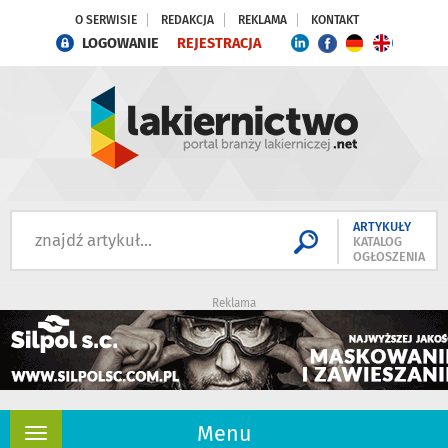
O SERWISIE
REDAKCJA
REKLAMA
KONTAKT
LOGOWANIE
REJESTRACJA
ARTYKUŁY
KATALOG
OGŁOSZENIA
Reklama
Menu
Rozwiń