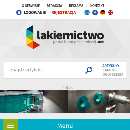
O SERWISIE
REDAKCJA
REKLAMA
KONTAKT
LOGOWANIE
REJESTRACJA
ARTYKUŁY
KATALOG
OGŁOSZENIA
Reklama
Menu
Rozwiń