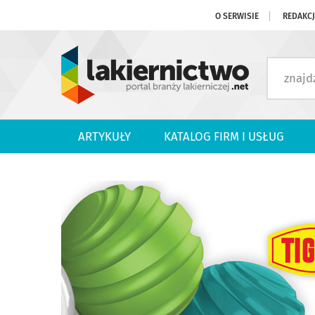
O SERWISIE
REDAKC
ARTYKUŁY
KATALOG FIRM I USŁUG