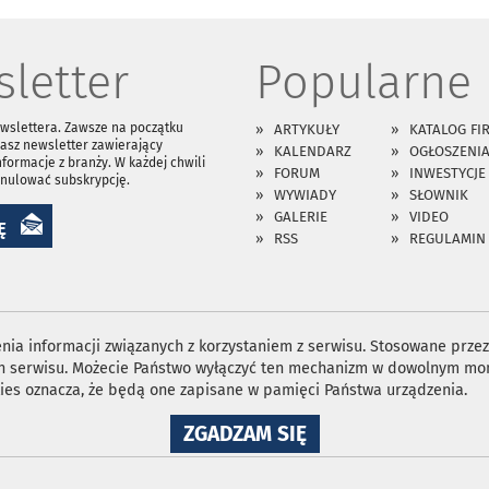
letter
Popularne
ewslettera. Zawsze na początku
ARTYKUŁY
KATALOG FI
asz newsletter zawierający
KALENDARZ
OGŁOSZENI
nformacje z branży. W każdej chwili
FORUM
INWESTYCJE
anulować subskrypcję.
WYWIADY
SŁOWNIK
GALERIE
VIDEO
Ę
RSS
REGULAMIN
ia informacji związanych z korzystaniem z serwisu. Stosowane przez 
ron serwisu. Możecie Państwo wyłączyć ten mechanizm w dowolnym mom
ies oznacza, że będą one zapisane w pamięci Państwa urządzenia.
NA
ZGADZAM SIĘ
WYKORZYSTANIE
PLIKÓW
COOKIES