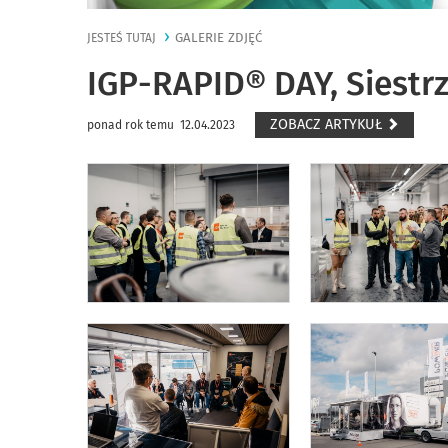
GALERIE ZDJĘĆ
JESTEŚ TUTAJ
IGP-RAPID® DAY, Siestrz
ZOBACZ ARTYKUŁ
ponad rok temu 12.04.2023