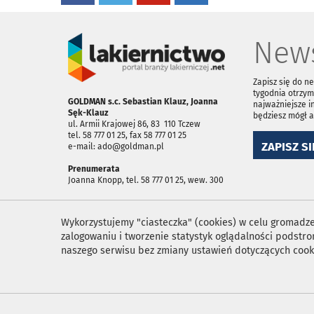
News
Zapisz się do n
tygodnia otrzym
GOLDMAN s.c. Sebastian Klauz, Joanna
najważniejsze i
Sęk-Klauz
będziesz mógł 
ul. Armii Krajowej 86, 83 ­ 110 Tczew
tel. 58 777 01 25, fax 58 777 01 25
ZAPISZ SI
e-mail: ado@goldman.pl
Prenumerata
Joanna Knopp, tel. 58 777 01 25, wew. 300
Wykorzystujemy "ciasteczka" (cookies) w celu gromadzen
zalogowaniu i tworzenie statystyk oglądalności podst
naszego serwisu bez zmiany ustawień dotyczących cook