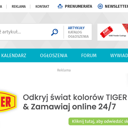
PRENUMERATA
NEWSLETTE
JA
REKLAMA
KONTAKT
ARTYKUŁY
KATALOG
OGŁOSZENIA
KALENDARZ
OGŁOSZENIA
FORUM
WYWIAD
Reklama