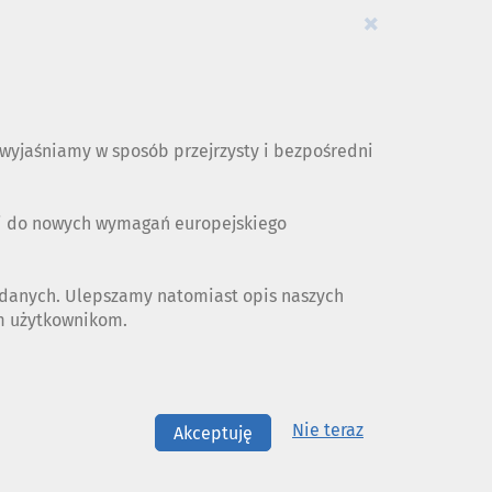
×
yjaśniamy w sposób przejrzysty i bezpośredni
ji do nowych wymagań europejskiego
 danych. Ulepszamy natomiast opis naszych
ym użytkownikom.
Nie teraz
Akceptuję