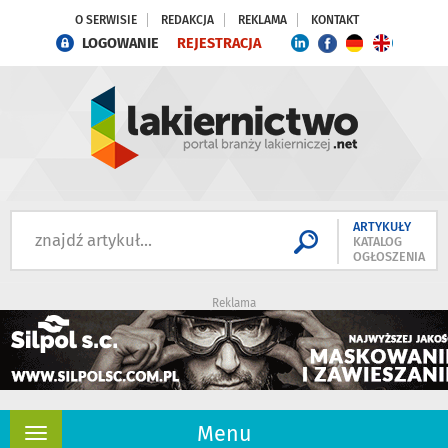
O SERWISIE
REDAKCJA
REKLAMA
KONTAKT
LOGOWANIE
REJESTRACJA
ARTYKUŁY
KATALOG
OGŁOSZENIA
Reklama
Menu
Rozwiń