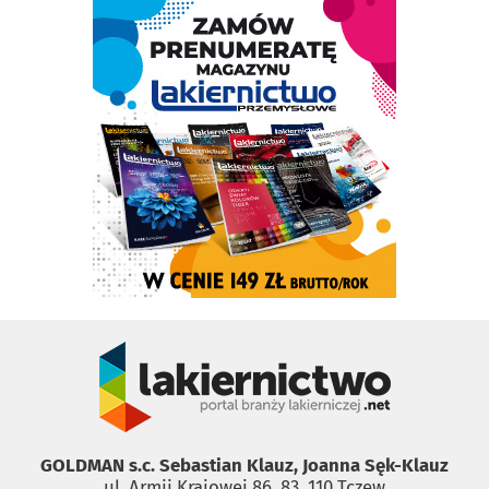
GOLDMAN s.c. Sebastian Klauz, Joanna Sęk-Klauz
ul. Armii Krajowej 86, 83 ­ 110 Tczew