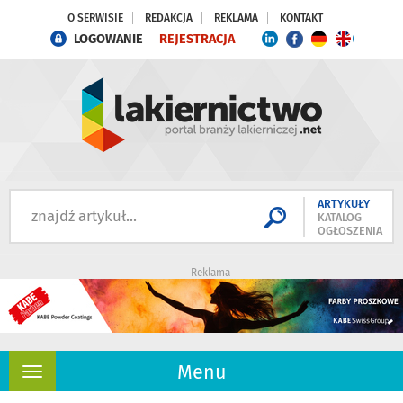
O SERWISIE
REDAKCJA
REKLAMA
KONTAKT
LOGOWANIE
REJESTRACJA
ARTYKUŁY
KATALOG
OGŁOSZENIA
Reklama
Menu
Rozwiń
nawigację