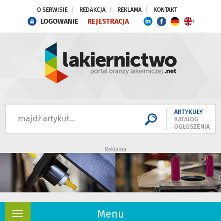
O SERWISIE
REDAKCJA
REKLAMA
KONTAKT
LOGOWANIE
REJESTRACJA
ARTYKUŁY
KATALOG
OGŁOSZENIA
Reklama
Menu
Rozwiń