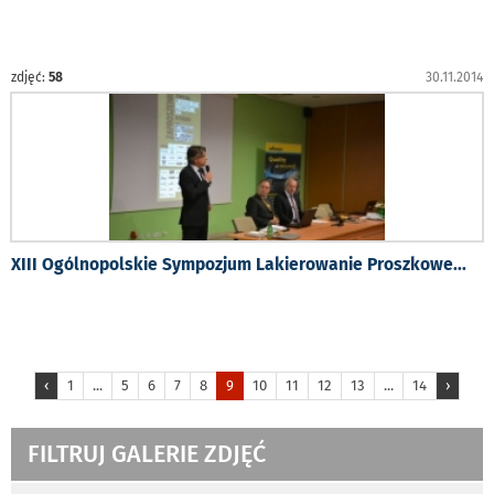
zdjęć:
58
30.11.2014
XIII Ogólnopolskie Sympozjum Lakierowanie Proszkowe
...
‹
1
...
5
6
7
8
9
10
11
12
13
...
14
›
FILTRUJ GALERIE ZDJĘĆ
wyniki