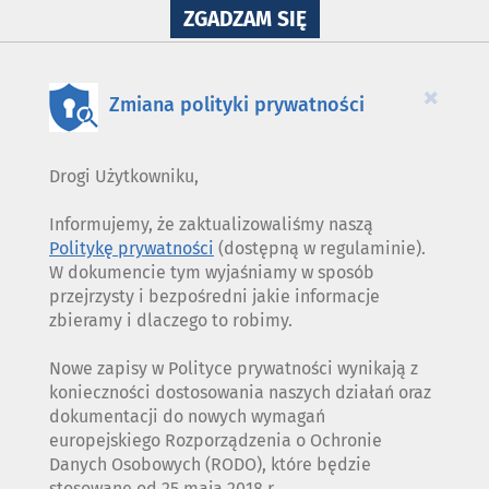
NA
ZGADZAM SIĘ
WYKORZYSTANIE
PLIKÓW
COOKIES
×
Zmiana polityki prywatności
Drogi Użytkowniku,
Informujemy, że zaktualizowaliśmy naszą
Politykę prywatności
(dostępną w regulaminie).
W dokumencie tym wyjaśniamy w sposób
przejrzysty i bezpośredni jakie informacje
zbieramy i dlaczego to robimy.
Nowe zapisy w Polityce prywatności wynikają z
konieczności dostosowania naszych działań oraz
dokumentacji do nowych wymagań
europejskiego Rozporządzenia o Ochronie
Danych Osobowych (RODO), które będzie
stosowane od 25 maja 2018 r.