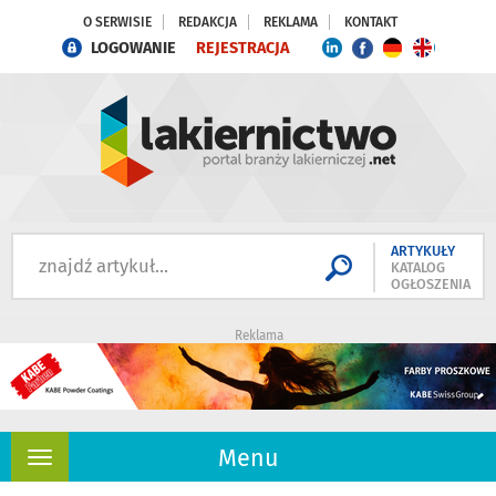
O SERWISIE
REDAKCJA
REKLAMA
KONTAKT
LOGOWANIE
REJESTRACJA
ARTYKUŁY
KATALOG
OGŁOSZENIA
Reklama
Menu
Rozwiń
nawigację