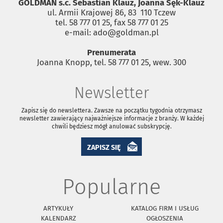
GOLDMAN s.c. Sebastian Klauz, Joanna Sęk-Klauz
ul. Armii Krajowej 86, 83 ­ 110 Tczew
tel. 58 777 01 25, fax 58 777 01 25
e-mail: ado@goldman.pl
Prenumerata
Joanna Knopp, tel. 58 777 01 25, wew. 300
Newsletter
Zapisz się do newslettera. Zawsze na początku tygodnia otrzymasz
newsletter zawierający najważniejsze informacje z branży. W każdej
chwili będziesz mógł anulować subskrypcję.
ZAPISZ SIĘ
Popularne
ARTYKUŁY
KATALOG FIRM I USŁUG
KALENDARZ
OGŁOSZENIA