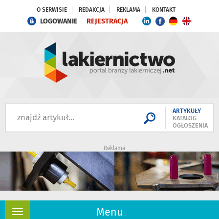
O SERWISIE
REDAKCJA
REKLAMA
KONTAKT
LOGOWANIE
REJESTRACJA
ARTYKUŁY
KATALOG
OGŁOSZENIA
Reklama
Menu
Rozwiń