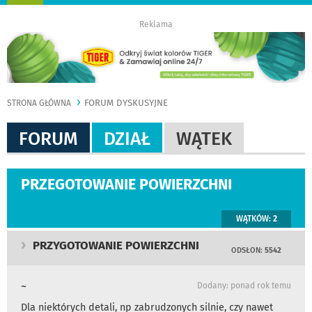
nawigację
Reklama
FORUM DYSKUSYJNE
STRONA GŁÓWNA
FORUM
DZIAŁ
WĄTEK
PRZEGOTOWANIE POWIERZCHNI
WĄTKÓW:
2
PRZYGOTOWANIE POWIERZCHNI
ODSŁON:
5542
~
Dodany: ponad rok temu
Dla niektórych detali, np zabrudzonych silnie, czy nawet