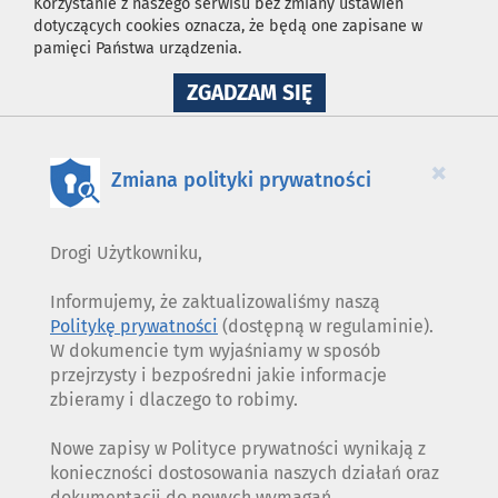
Korzystanie z naszego serwisu bez zmiany ustawień
dotyczących cookies oznacza, że będą one zapisane w
pamięci Państwa urządzenia.
NA
ZGADZAM SIĘ
WYKORZYSTANIE
PLIKÓW
COOKIES
×
Zmiana polityki prywatności
Drogi Użytkowniku,
Informujemy, że zaktualizowaliśmy naszą
Politykę prywatności
(dostępną w regulaminie).
W dokumencie tym wyjaśniamy w sposób
przejrzysty i bezpośredni jakie informacje
zbieramy i dlaczego to robimy.
Nowe zapisy w Polityce prywatności wynikają z
konieczności dostosowania naszych działań oraz
dokumentacji do nowych wymagań