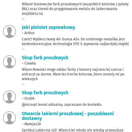
Witam! Dostawców farb proszkowych (wszystkich kolorów z palety
RAL) oraz chemii do przygotowania metalu do lakierowania
znajdziesz na
...
Jaki pistolet zaprawkowy.
~ Arthur
Cześć! Wybierz Iwatę Air-Gunsa AZ4. Do srebrnego metalika jest
bezkonkurencyjna: technologia HTE-S zapewnia najbardziej miękki
...
Skup farb proszkwych
~ Ciawka
Witam Rowniez moge oddac farby z komory najczesciej czarna i
antracyt za darmo. Mam tez troche kolorow, ktore zostaly mi po
wiekszych
...
Skup farb proszkwych
~ Grabb
@nicovpl temat aktualny, zapraszam do kontaktu
Otwarcie lakierni proszkowej - poszukiwani
dostawcy
~ Matejas30
Spróbuj Lakiernia 420 .Właściciel młody ale wiedzą przewyższa