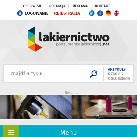
O SERWISIE
REDAKCJA
REKLAMA
KONTAKT
LOGOWANIE
REJESTRACJA
ARTYKUŁY
KATALOG
OGŁOSZENIA
Reklama
Menu
Rozwiń