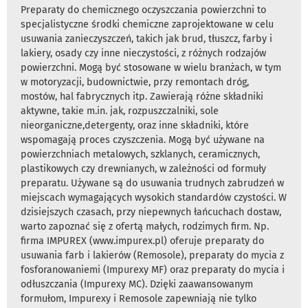
Preparaty do chemicznego oczyszczania powierzchni to
specjalistyczne środki chemiczne zaprojektowane w celu
usuwania zanieczyszczeń, takich jak brud, tłuszcz, farby i
lakiery, osady czy inne nieczystości, z różnych rodzajów
powierzchni. Mogą być stosowane w wielu branżach, w tym
w motoryzacji, budownictwie, przy remontach dróg,
mostów, hal fabrycznych itp. Zawierają różne składniki
aktywne, takie m.in. jak, rozpuszczalniki, sole
nieorganiczne,detergenty, oraz inne składniki, które
wspomagają proces czyszczenia. Mogą być używane na
powierzchniach metalowych, szklanych, ceramicznych,
plastikowych czy drewnianych, w zależności od formuły
preparatu. Używane są do usuwania trudnych zabrudzeń w
miejscach wymagających wysokich standardów czystości. W
dzisiejszych czasach, przy niepewnych łańcuchach dostaw,
warto zapoznać się z ofertą małych, rodzimych firm. Np.
firma IMPUREX (www.impurex.pl) oferuje preparaty do
usuwania farb i lakierów (Remosole), preparaty do mycia z
fosforanowaniemi (Impurexy MF) oraz preparaty do mycia i
odłuszczania (Impurexy MC). Dzięki zaawansowanym
formułom, Impurexy i Remosole zapewniają nie tylko