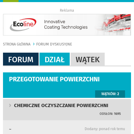
nawigację
Reklama
FORUM DYSKUSYJNE
STRONA GŁÓWNA
FORUM
DZIAŁ
WĄTEK
PRZEGOTOWANIE POWIERZCHNI
WĄTKÓW:
2
CHEMICZNE OCZYSZCZANIE POWIERZCHNI
ODSŁON:
1695
~
Dodany: ponad rok temu