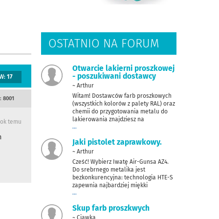
OSTATNIO NA FORUM
Otwarcie lakierni proszkowej
- poszukiwani dostawcy
W:
17
~ Arthur
Witam! Dostawców farb proszkowych
:
8001
(wszystkich kolorów z palety RAL) oraz
chemii do przygotowania metalu do
lakierowania znajdziesz na
rok temu
...
h
Jaki pistolet zaprawkowy.
~ Arthur
Cześć! Wybierz Iwatę Air-Gunsa AZ4.
Do srebrnego metalika jest
bezkonkurencyjna: technologia HTE-S
zapewnia najbardziej miękki
...
Skup farb proszkwych
~ Ciawka