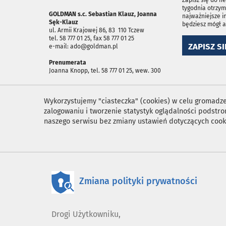
Zapisz się do n
tygodnia otrzym
GOLDMAN s.c. Sebastian Klauz, Joanna
najważniejsze i
Sęk-Klauz
będziesz mógł 
ul. Armii Krajowej 86, 83 ­ 110 Tczew
tel. 58 777 01 25, fax 58 777 01 25
ZAPISZ SI
e-mail: ado@goldman.pl
Prenumerata
Joanna Knopp, tel. 58 777 01 25, wew. 300
Wykorzystujemy "ciasteczka" (cookies) w celu gromadzen
zalogowaniu i tworzenie statystyk oglądalności podst
naszego serwisu bez zmiany ustawień dotyczących cook
Zmiana polityki prywatności
Drogi Użytkowniku,