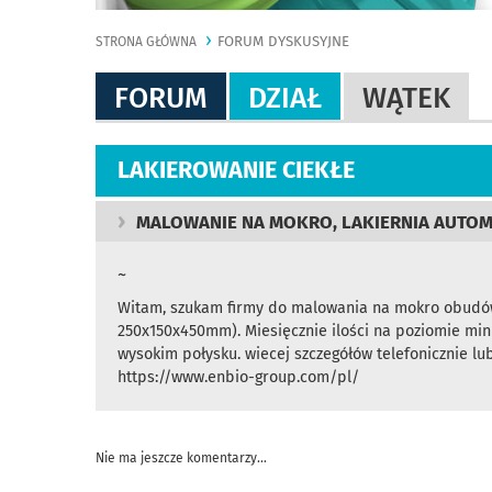
FORUM DYSKUSYJNE
STRONA GŁÓWNA
FORUM
DZIAŁ
WĄTEK
LAKIEROWANIE CIEKŁE
MALOWANIE NA MOKRO, LAKIERNIA AUTOM
~
Witam, szukam firmy do malowania na mokro obudów 
250x150x450mm). Miesięcznie ilości na poziomie min
wysokim połysku. wiecej szczegółów telefonicznie l
https://www.enbio-group.com/pl/
Nie ma jeszcze komentarzy...