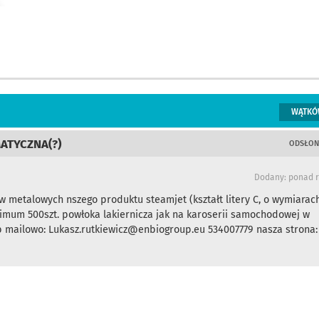
WĄTKÓ
ATYCZNA(?)
ODSŁON
Dodany: ponad 
metalowych nszego produktu steamjet (kształt litery C, o wymiarac
imum 500szt. powłoka lakiernicza jak na karoserii samochodowej w
ub mailowo: Lukasz.rutkiewicz@enbiogroup.eu 534007779 nasza strona: