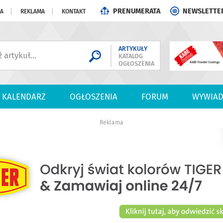
PRENUMERATA
NEWSLETTE
JA
REKLAMA
KONTAKT
ARTYKUŁY
KATALOG
OGŁOSZENIA
KALENDARZ
OGŁOSZENIA
FORUM
WYWIAD
Reklama