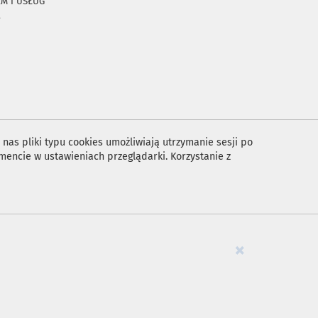
RM I USŁUG
A
nas pliki typu cookies umożliwiają utrzymanie sesji po
encie w ustawieniach przeglądarki. Korzystanie z
×