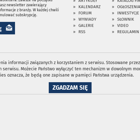
ewslettera. Zawsze na początku
ARTYKUŁY
KATALOG FI
asz newsletter zawierający
KALENDARZ
OGŁOSZENI
nformacje z branży. W każdej chwili
FORUM
INWESTYCJE
anulować subskrypcję.
WYWIADY
SŁOWNIK
GALERIE
VIDEO
Ę
RSS
REGULAMIN
ia informacji związanych z korzystaniem z serwisu. Stosowane przez 
ron serwisu. Możecie Państwo wyłączyć ten mechanizm w dowolnym mom
ies oznacza, że będą one zapisane w pamięci Państwa urządzenia.
NA
ZGADZAM SIĘ
WYKORZYSTANIE
PLIKÓW
COOKIES