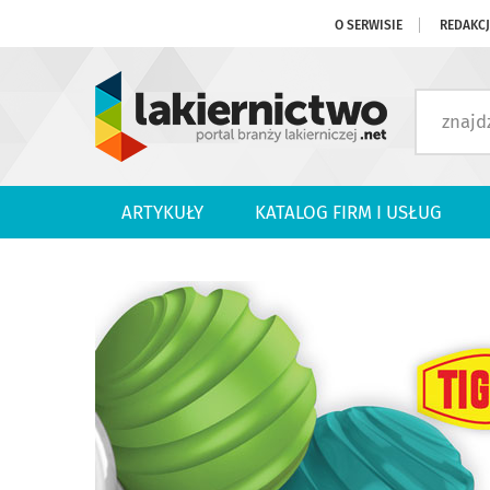
O SERWISIE
REDAKC
ARTYKUŁY
KATALOG FIRM I USŁUG