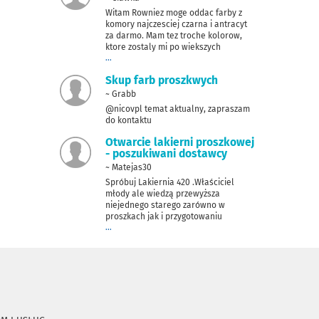
Witam Rowniez moge oddac farby z
komory najczesciej czarna i antracyt
za darmo. Mam tez troche kolorow,
ktore zostaly mi po wiekszych
...
Skup farb proszkwych
~ Grabb
@nicovpl temat aktualny, zapraszam
do kontaktu
Otwarcie lakierni proszkowej
- poszukiwani dostawcy
~ Matejas30
Spróbuj Lakiernia 420 .Właściciel
młody ale wiedzą przewyższa
niejednego starego zarówno w
proszkach jak i przygotowaniu
...