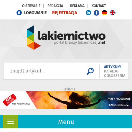
O SERWISIE
REDAKCJA
REKLAMA
KONTAKT
LOGOWANIE
REJESTRACJA
ARTYKUŁY
KATALOG
OGŁOSZENIA
Reklama
Menu
Rozwiń
nawigację