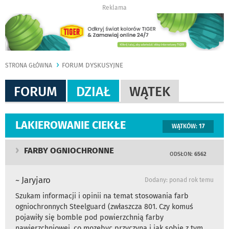
Reklama
FORUM DYSKUSYJNE
STRONA GŁÓWNA
FORUM
DZIAŁ
WĄTEK
LAKIEROWANIE CIEKŁE
WĄTKÓW:
17
FARBY OGNIOCHRONNE
ODSŁON:
6562
~ Jaryjaro
Dodany: ponad rok temu
Szukam informacji i opinii na temat stosowania farb
ogniochronnych Steelguard (zwłaszcza 801. Czy komuś
pojawiły się bomble pod powierzchnią farby
nawierzchniowej, co mozebyc przyczyną i jak sobie z tym