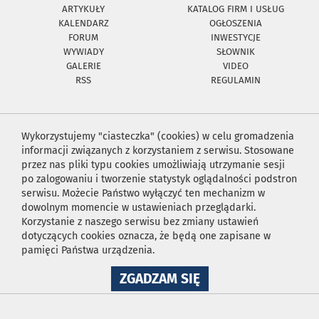
ARTYKUŁY
KATALOG FIRM I USŁUG
KALENDARZ
OGŁOSZENIA
FORUM
INWESTYCJE
WYWIADY
SŁOWNIK
GALERIE
VIDEO
RSS
REGULAMIN
Wykorzystujemy "ciasteczka" (cookies) w celu gromadzenia
informacji związanych z korzystaniem z serwisu. Stosowane
przez nas pliki typu cookies umożliwiają utrzymanie sesji
po zalogowaniu i tworzenie statystyk oglądalności podstron
serwisu. Możecie Państwo wyłączyć ten mechanizm w
dowolnym momencie w ustawieniach przeglądarki.
Korzystanie z naszego serwisu bez zmiany ustawień
dotyczących cookies oznacza, że będą one zapisane w
pamięci Państwa urządzenia.
NA
ZGADZAM SIĘ
WYKORZYSTANIE
PLIKÓW
COOKIES