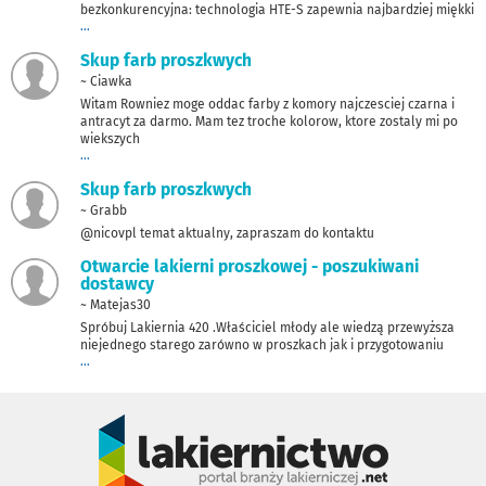
bezkonkurencyjna: technologia HTE-S zapewnia najbardziej miękki
...
Skup farb proszkwych
~ Ciawka
Witam Rowniez moge oddac farby z komory najczesciej czarna i
antracyt za darmo. Mam tez troche kolorow, ktore zostaly mi po
wiekszych
...
Skup farb proszkwych
~ Grabb
@nicovpl temat aktualny, zapraszam do kontaktu
Otwarcie lakierni proszkowej - poszukiwani
dostawcy
~ Matejas30
Spróbuj Lakiernia 420 .Właściciel młody ale wiedzą przewyższa
niejednego starego zarówno w proszkach jak i przygotowaniu
...