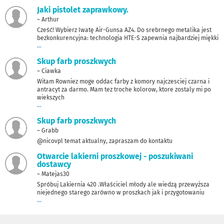
Jaki pistolet zaprawkowy.
~ Arthur
Cześć! Wybierz Iwatę Air-Gunsa AZ4. Do srebrnego metalika jest
bezkonkurencyjna: technologia HTE-S zapewnia najbardziej miękki
...
Skup farb proszkwych
~ Ciawka
Witam Rowniez moge oddac farby z komory najczesciej czarna i
antracyt za darmo. Mam tez troche kolorow, ktore zostaly mi po
wiekszych
...
Skup farb proszkwych
~ Grabb
@nicovpl temat aktualny, zapraszam do kontaktu
Otwarcie lakierni proszkowej - poszukiwani
dostawcy
~ Matejas30
Spróbuj Lakiernia 420 .Właściciel młody ale wiedzą przewyższa
niejednego starego zarówno w proszkach jak i przygotowaniu
...