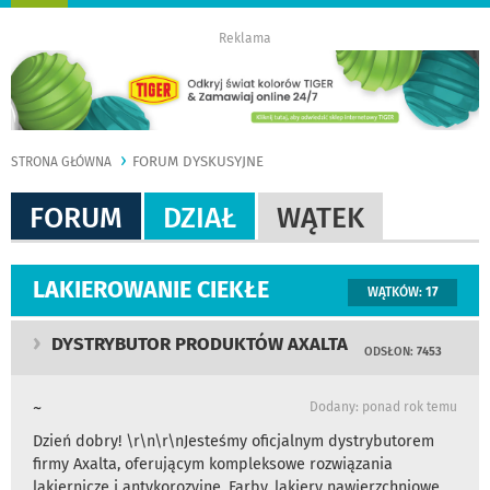
nawigację
Reklama
FORUM DYSKUSYJNE
STRONA GŁÓWNA
FORUM
DZIAŁ
WĄTEK
LAKIEROWANIE CIEKŁE
WĄTKÓW:
17
DYSTRYBUTOR PRODUKTÓW AXALTA
ODSŁON:
7453
~
Dodany: ponad rok temu
Dzień dobry! \r\n\r\nJesteśmy oficjalnym dystrybutorem
firmy Axalta, oferującym kompleksowe rozwiązania
lakiernicze i antykorozyjne. Farby, lakiery nawierzchniowe