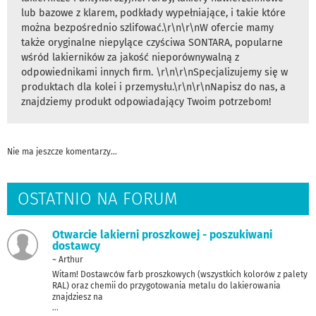
lub bazowe z klarem, podkłady wypełniające, i takie które
można bezpośrednio szlifować.\r\n\r\nW ofercie mamy
także oryginalne niepylące czyściwa SONTARA, popularne
wśród lakierników za jakość nieporównywalną z
odpowiednikami innych firm. \r\n\r\nSpecjalizujemy się w
produktach dla kolei i przemysłu.\r\n\r\nNapisz do nas, a
znajdziemy produkt odpowiadający Twoim potrzebom!
Nie ma jeszcze komentarzy...
OSTATNIO NA FORUM
Otwarcie lakierni proszkowej - poszukiwani
dostawcy
~ Arthur
Witam! Dostawców farb proszkowych (wszystkich kolorów z palety
RAL) oraz chemii do przygotowania metalu do lakierowania
znajdziesz na
...