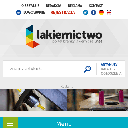
O SERWISIE
REDAKCJA
REKLAMA
KONTAKT
LOGOWANIE
REJESTRACJA
ARTYKUŁY
KATALOG
OGŁOSZENIA
Reklama
Menu
Rozwiń