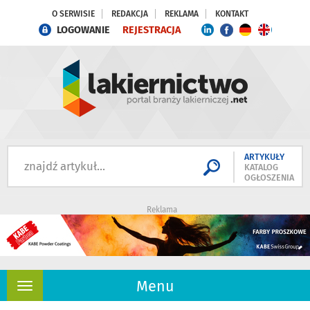
O SERWISIE
REDAKCJA
REKLAMA
KONTAKT
LOGOWANIE
REJESTRACJA
ARTYKUŁY
KATALOG
OGŁOSZENIA
Reklama
Menu
Rozwiń
nawigację