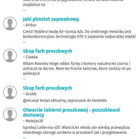
znajdziesz na
...
Jaki pistolet zaprawkowy.
~ Arthur
Cześć! Wybierz Iwatę Air-Gunsa AZ4. Do srebrnego metalika jest
bezkonkurencyjna: technologia HTE-S zapewnia najbardziej miękki
...
Skup farb proszkwych
~ Ciawka
Witam Rowniez moge oddac farby z komory najczesciej czarna i
antracyt za darmo. Mam tez troche kolorow, ktore zostaly mi po
wiekszych
...
Skup farb proszkwych
~ Grabb
@nicovpl temat aktualny, zapraszam do kontaktu
Otwarcie lakierni proszkowej - poszukiwani
dostawcy
~ Matejas30
Spróbuj Lakiernia 420 .Właściciel młody ale wiedzą przewyższa
niejednego starego zarówno w proszkach jak i przygotowaniu
...