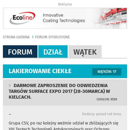
Reklama
FORUM DYSKUSYJNE
STRONA GŁÓWNA
FORUM
DZIAŁ
WĄTEK
LAKIEROWANIE CIEKŁE
WĄTKÓW:
17
DARMOWE ZAPROSZENIE DO ODWIEDZENIA
TARGÓW SURFACE EXPO 2017 (28-30MARCA) W
KIELCACH.
ODSŁON:
5120
~
Dodany: ponad rok temu
Grupa CSV, po raz kolejny weźmie udział w zbliżających się
VIII Targach Technologii Antykorozyjnych oraz Ochrony