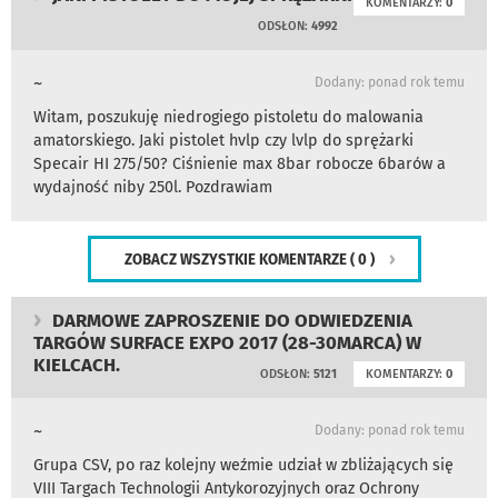
KOMENTARZY:
0
ODSŁON:
4992
~
Dodany: ponad rok temu
Witam, poszukuję niedrogiego pistoletu do malowania
amatorskiego. Jaki pistolet hvlp czy lvlp do sprężarki
Specair HI 275/50? Ciśnienie max 8bar robocze 6barów a
wydajność niby 250l. Pozdrawiam
ZOBACZ WSZYSTKIE KOMENTARZE
( 0 )
DARMOWE ZAPROSZENIE DO ODWIEDZENIA
TARGÓW SURFACE EXPO 2017 (28-30MARCA) W
KIELCACH.
ODSŁON:
5121
KOMENTARZY:
0
~
Dodany: ponad rok temu
Grupa CSV, po raz kolejny weźmie udział w zbliżających się
VIII Targach Technologii Antykorozyjnych oraz Ochrony