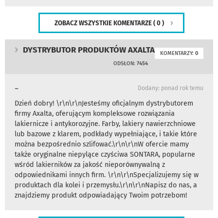
ZOBACZ WSZYSTKIE KOMENTARZE
( 0 )
DYSTRYBUTOR PRODUKTÓW AXALTA
KOMENTARZY:
0
ODSŁON:
7454
~
Dodany: ponad rok temu
Dzień dobry! \r\n\r\nJesteśmy oficjalnym dystrybutorem
firmy Axalta, oferującym kompleksowe rozwiązania
lakiernicze i antykorozyjne. Farby, lakiery nawierzchniowe
lub bazowe z klarem, podkłady wypełniające, i takie które
można bezpośrednio szlifować.\r\n\r\nW ofercie mamy
także oryginalne niepylące czyściwa SONTARA, popularne
wśród lakierników za jakość nieporównywalną z
odpowiednikami innych firm. \r\n\r\nSpecjalizujemy się w
produktach dla kolei i przemysłu.\r\n\r\nNapisz do nas, a
znajdziemy produkt odpowiadający Twoim potrzebom!