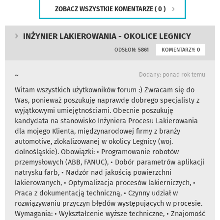
ZOBACZ WSZYSTKIE KOMENTARZE
( 0 )
INŻYNIER LAKIEROWANIA - OKOLICE LEGNICY
ODSŁON:
5861
KOMENTARZY:
0
~
Dodany: ponad rok temu
Witam wszystkich użytkowników forum :) Zwracam się do
Was, ponieważ poszukuję naprawdę dobrego specjalisty z
wyjątkowymi umiejętnościami. Obecnie poszukuję
kandydata na stanowisko Inżyniera Procesu Lakierowania
dla mojego Klienta, międzynarodowej firmy z branży
automotive, zlokalizowanej w okolicy Legnicy (woj.
dolnośląskie). Obowiązki: • Programowanie robotów
przemysłowych (ABB, FANUC), • Dobór parametrów aplikacji
natrysku farb, • Nadzór nad jakością powierzchni
lakierowanych, • Optymalizacja procesów lakierniczych, •
Praca z dokumentacją techniczną, • Czynny udział w
rozwiązywaniu przyczyn błędów występujących w procesie.
Wymagania: • Wykształcenie wyższe techniczne, • Znajomość