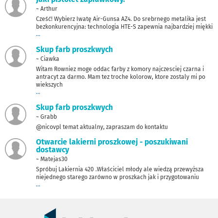
~ Arthur
Cześć! Wybierz Iwatę Air-Gunsa AZ4. Do srebrnego metalika jest
bezkonkurencyjna: technologia HTE-S zapewnia najbardziej miękki
...
Skup farb proszkwych
~ Ciawka
Witam Rowniez moge oddac farby z komory najczesciej czarna i
antracyt za darmo. Mam tez troche kolorow, ktore zostaly mi po
wiekszych
...
Skup farb proszkwych
~ Grabb
@nicovpl temat aktualny, zapraszam do kontaktu
Otwarcie lakierni proszkowej - poszukiwani
dostawcy
~ Matejas30
Spróbuj Lakiernia 420 .Właściciel młody ale wiedzą przewyższa
niejednego starego zarówno w proszkach jak i przygotowaniu
...