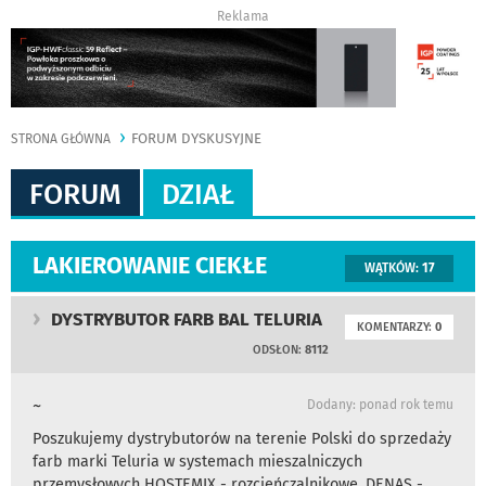
Reklama
FORUM DYSKUSYJNE
STRONA GŁÓWNA
FORUM
DZIAŁ
LAKIEROWANIE CIEKŁE
WĄTKÓW:
17
DYSTRYBUTOR FARB BAL TELURIA
KOMENTARZY:
0
ODSŁON:
8112
~
Dodany: ponad rok temu
Poszukujemy dystrybutorów na terenie Polski do sprzedaży
farb marki Teluria w systemach mieszalniczych
przemysłowych HOSTEMIX - rozcieńczalnikowe, DENAS -