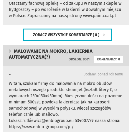
Otaczamy fachową opieką – od zakupu w naszym sklepie w
Bydgoszczy – po wdrożenie w lakierni w dowolnym miejscu
w Polsce. Zapraszamy na naszą stronę www.paintcoat.pl
ZOBACZ WSZYSTKIE KOMENTARZE
( 0 )
MALOWANIE NA MOKRO, LAKIERNIA
AUTOMATYCZNA(?)
ODSŁON:
8001
KOMENTARZY:
0
~
Dodany: ponad rok temu
Witam, szukam firmy do malowania na mokro obudów
metalowych nszego produktu steamjet (kształt litery C, o
wymiarach 250x150x450mm). Miesięcznie ilości na poziomie
minimum 500szt. powłoka lakiernicza jak na karoserii
samochodowej w wysokim połysku. wiecej szczegółów
telefonicznie lub mailowo:
Lukasz.rutkiewicz@enbiogroup.eu 534007779 nasza strona:
https://www.enbio-group.com/pl/