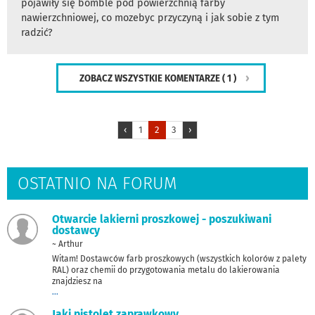
pojawiły się bomble pod powierzchnią farby
nawierzchniowej, co mozebyc przyczyną i jak sobie z tym
radzić?
ZOBACZ WSZYSTKIE KOMENTARZE
( 1 )
‹
1
2
3
›
OSTATNIO NA FORUM
Otwarcie lakierni proszkowej - poszukiwani
dostawcy
~ Arthur
Witam! Dostawców farb proszkowych (wszystkich kolorów z palety
RAL) oraz chemii do przygotowania metalu do lakierowania
znajdziesz na
...
Jaki pistolet zaprawkowy.