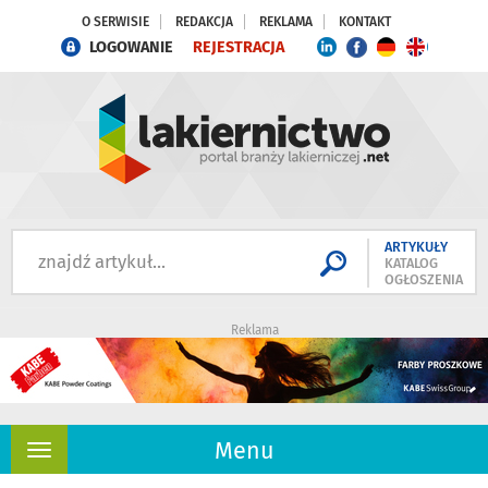
O SERWISIE
REDAKCJA
REKLAMA
KONTAKT
LOGOWANIE
REJESTRACJA
ARTYKUŁY
KATALOG
OGŁOSZENIA
Reklama
Menu
Rozwiń
nawigację