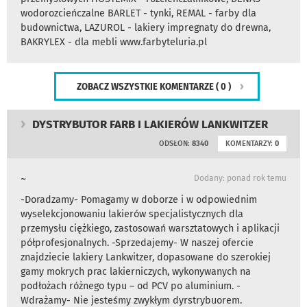
wodorozcieńczalne BARLET - tynki, REMAL - farby dla
budownictwa, LAZUROL - lakiery impregnaty do drewna,
BAKRYLEX - dla mebli www.farbyteluria.pl
ZOBACZ WSZYSTKIE KOMENTARZE
( 0 )
DYSTRYBUTOR FARB I LAKIERÓW LANKWITZER
ODSŁON:
8340
KOMENTARZY:
0
~
Dodany: ponad rok temu
-Doradzamy- Pomagamy w doborze i w odpowiednim
wyselekcjonowaniu lakierów specjalistycznych dla
przemysłu ciężkiego, zastosowań warsztatowych i aplikacji
półprofesjonalnych. -Sprzedajemy- W naszej ofercie
znajdziecie lakiery Lankwitzer, dopasowane do szerokiej
gamy mokrych prac lakierniczych, wykonywanych na
podłożach różnego typu – od PCV po aluminium. -
Wdrażamy- Nie jesteśmy zwykłym dyrstrybuorem.