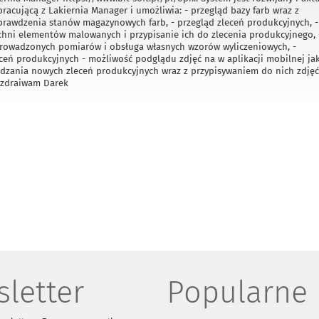
racującą z Lakiernia Manager i umożliwia: - przegląd bazy farb wraz z
rawdzenia stanów magazynowych farb, - przegląd zleceń produkcyjnych, -
ni elementów malowanych i przypisanie ich do zlecenia produkcyjnego, 
prowadzonych pomiarów i obsługa własnych wzorów wyliczeniowych, -
ceń produkcyjnych - możliwość podglądu zdjęć na w aplikacji mobilnej jak
zania nowych zleceń produkcyjnych wraz z przypisywaniem do nich zdjęć
ozdraiwam Darek
letter
Popularne