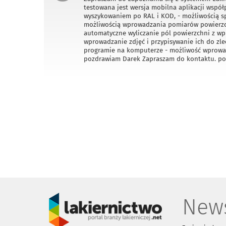
testowana jest wersja mobilna aplikacji współp
wyszykowaniem po RAL i KOD, - możliwością sp
możliwością wprowadzania pomiarów powierzch
automatyczne wyliczanie pól powierzchni z w
wprowadzanie zdjęć i przypisywanie ich do zle
programie na komputerze - możliwość wprowad
pozdrawiam Darek Zapraszam do kontaktu. p
News