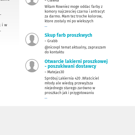
~ Ciawka
Witam Rowniez moge oddac farby z
komory najczesciej czarna i antracyt
-
za darmo. Mam tez troche kolorow,
ktore zostaly mi po wiekszych
 i w
...
.
Skup farb proszkwych
~ Grabb
@nicovpl temat aktualny, zapraszam
do kontaktu
Otwarcie lakierni proszkowej
- poszukiwani dostawcy
~ Matejas30
Spróbuj Lakiernia 420 .Właściciel
młody ale wiedzą przewyższa
niejednego starego zarówno w
proszkach jak i przygotowaniu
...