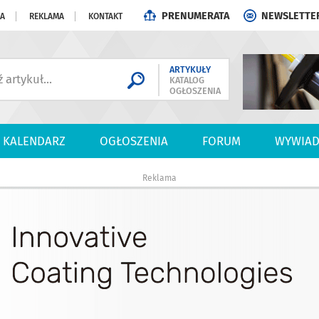
PRENUMERATA
NEWSLETTE
JA
REKLAMA
KONTAKT
ARTYKUŁY
KATALOG
OGŁOSZENIA
KALENDARZ
OGŁOSZENIA
FORUM
WYWIAD
Reklama