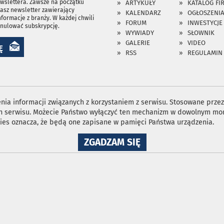
ewslettera. Zawsze na początku
ARTYKUŁY
KATALOG FI
asz newsletter zawierający
KALENDARZ
OGŁOSZENI
nformacje z branży. W każdej chwili
FORUM
INWESTYCJE
anulować subskrypcję.
WYWIADY
SŁOWNIK
GALERIE
VIDEO
Ę
RSS
REGULAMIN
ia informacji związanych z korzystaniem z serwisu. Stosowane przez 
ron serwisu. Możecie Państwo wyłączyć ten mechanizm w dowolnym mom
ies oznacza, że będą one zapisane w pamięci Państwa urządzenia.
NA
ZGADZAM SIĘ
WYKORZYSTANIE
PLIKÓW
COOKIES