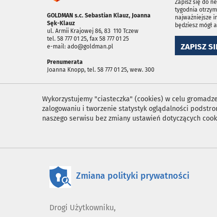
Zapisz się do n
tygodnia otrzym
GOLDMAN s.c. Sebastian Klauz, Joanna
najważniejsze i
Sęk-Klauz
będziesz mógł 
ul. Armii Krajowej 86, 83 ­ 110 Tczew
tel. 58 777 01 25, fax 58 777 01 25
ZAPISZ SI
e-mail: ado@goldman.pl
Prenumerata
Joanna Knopp, tel. 58 777 01 25, wew. 300
Wykorzystujemy "ciasteczka" (cookies) w celu gromadzen
zalogowaniu i tworzenie statystyk oglądalności podst
naszego serwisu bez zmiany ustawień dotyczących cook
Zmiana polityki prywatności
Drogi Użytkowniku,