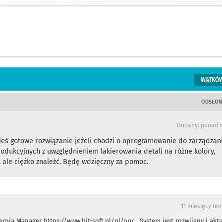
WĄTKÓ
ODSŁON
Dodany: ponad 
kieś gotowe rozwiązanie jeżeli chodzi o oprogramowanie do zarządzan
rodukcyjnych z uwzględnieniem lakierowania detali na różne kolory,
, ale ciężko znaleźć. Będę wdzięczny za pomoc.
11 miesięcy te
iernia Manager
https://www.bit-soft.pl/pl/opr...
System jest rozwijany i akt