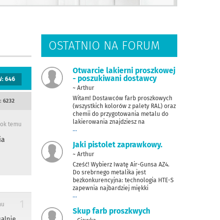
OSTATNIO NA FORUM
Otwarcie lakierni proszkowej
- poszukiwani dostawcy
W:
646
~ Arthur
Witam! Dostawców farb proszkowych
:
6232
(wszystkich kolorów z palety RAL) oraz
chemii do przygotowania metalu do
lakierowania znajdziesz na
rok temu
...
ia
Jaki pistolet zaprawkowy.
~ Arthur
Cześć! Wybierz Iwatę Air-Gunsa AZ4.
Do srebrnego metalika jest
bezkonkurencyjna: technologia HTE-S
zapewnia najbardziej miękki
...
1
mu
Skup farb proszkwych
ualnie