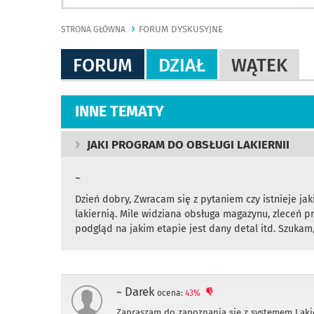
FORUM DYSKUSYJNE
STRONA GŁÓWNA
FORUM
DZIAŁ
WĄTEK
INNE TEMATY
JAKI PROGRAM DO OBSŁUGI LAKIERNII
~
Dzień dobry, Zwracam się z pytaniem czy istnieje ja
lakiernią. Mile widziana obsługa magazynu, zleceń p
podgląd na jakim etapie jest dany detal itd. Szukam
~ Darek
ocena:
43%
Zapraszam do zapoznania się z systemem Lak