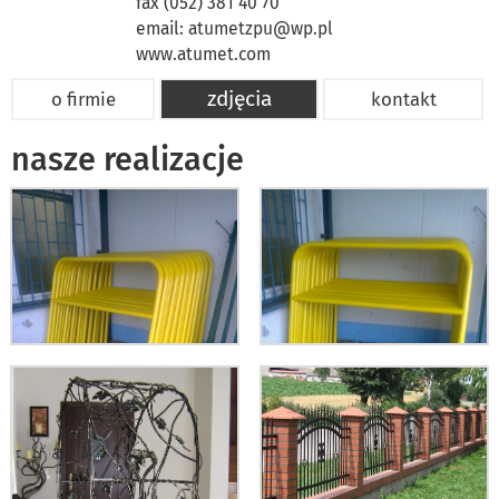
fax (052) 381 40 70
email:
atumetzpu@wp.pl
www.atumet.com
zdjęcia
o firmie
kontakt
nasze realizacje