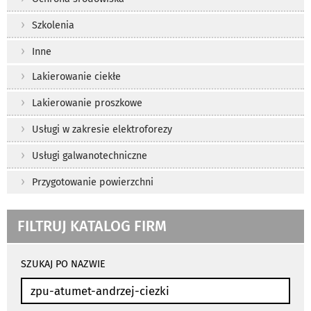
Szkolenia
Inne
Lakierowanie ciekłe
Lakierowanie proszkowe
Usługi w zakresie elektroforezy
Usługi galwanotechniczne
Przygotowanie powierzchni
FILTRUJ KATALOG FIRM
wyniki
wyszukiwania
SZUKAJ PO NAZWIE
przeładowują
się
automatycznie