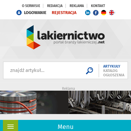
O SERWISIE
REDAKCJA
REKLAMA
KONTAKT
LOGOWANIE
REJESTRACJA
ARTYKUŁY
KATALOG
OGŁOSZENIA
Reklama
Menu
Rozwiń