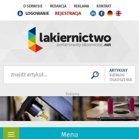
O SERWISIE
REDAKCJA
REKLAMA
KONTAKT
LOGOWANIE
REJESTRACJA
ARTYKUŁY
KATALOG
OGŁOSZENIA
Reklama
Menu
Rozwiń