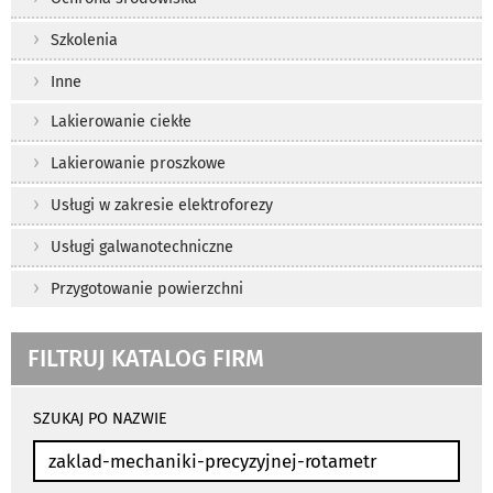
Szkolenia
Inne
Lakierowanie ciekłe
Lakierowanie proszkowe
Usługi w zakresie elektroforezy
Usługi galwanotechniczne
Przygotowanie powierzchni
FILTRUJ KATALOG FIRM
wyniki
wyszukiwania
SZUKAJ PO NAZWIE
przeładowują
się
automatycznie