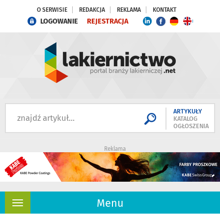
O SERWISIE
REDAKCJA
REKLAMA
KONTAKT
LOGOWANIE
REJESTRACJA
ARTYKUŁY
KATALOG
OGŁOSZENIA
Reklama
Menu
Rozwiń
nawigację