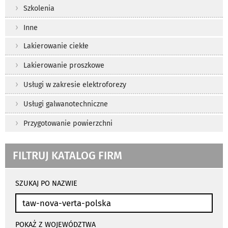
Szkolenia
Inne
Lakierowanie ciekłe
Lakierowanie proszkowe
Usługi w zakresie elektroforezy
Usługi galwanotechniczne
Przygotowanie powierzchni
FILTRUJ KATALOG FIRM
wyniki
wyszukiwania
SZUKAJ PO NAZWIE
przeładowują
się
automatycznie
POKAŻ Z WOJEWÓDZTWA