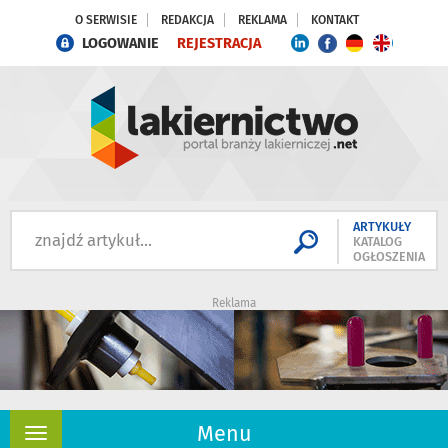
O SERWISIE
REDAKCJA
REKLAMA
KONTAKT
LOGOWANIE
REJESTRACJA
ARTYKUŁY
KATALOG
OGŁOSZENIA
Reklama
Menu
Rozwiń