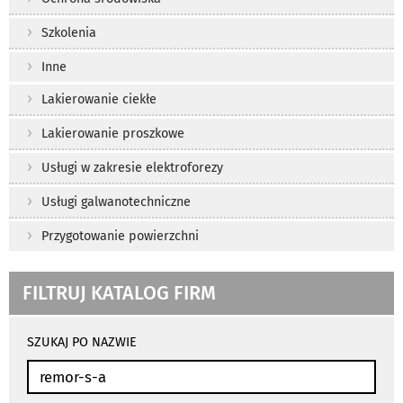
Szkolenia
Inne
Lakierowanie ciekłe
Lakierowanie proszkowe
Usługi w zakresie elektroforezy
Usługi galwanotechniczne
Przygotowanie powierzchni
FILTRUJ KATALOG FIRM
wyniki
wyszukiwania
SZUKAJ PO NAZWIE
przeładowują
się
automatycznie