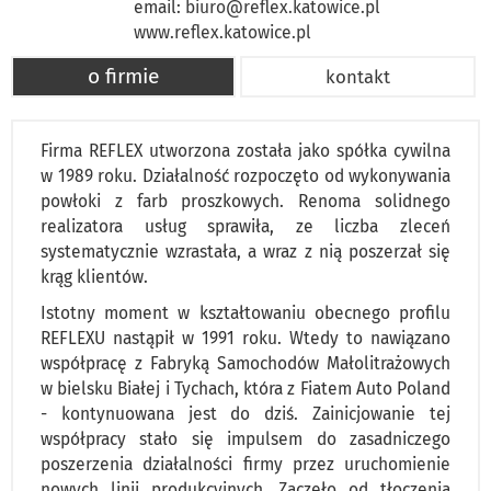
email:
biuro@reflex.katowice.pl
www.reflex.katowice.pl
o firmie
kontakt
Firma REFLEX utworzona została jako spółka cywilna
w 1989 roku. Działalność rozpoczęto od wykonywania
powłoki z farb proszkowych. Renoma solidnego
realizatora usług sprawiła, ze liczba zleceń
systematycznie wzrastała, a wraz z nią poszerzał się
krąg klientów.
Istotny moment w kształtowaniu obecnego profilu
REFLEXU nastąpił w 1991 roku. Wtedy to nawiązano
współpracę z Fabryką Samochodów Małolitrażowych
w bielsku Białej i Tychach, która z Fiatem Auto Poland
- kontynuowana jest do dziś. Zainicjowanie tej
współpracy stało się impulsem do zasadniczego
poszerzenia działalności firmy przez uruchomienie
nowych linii produkcyjnych. Zaczęło od tłoczenia