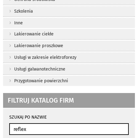
Szkolenia
Inne
Lakierowanie ciekłe
Lakierowanie proszkowe
Usługi w zakresie elektroforezy
Usługi galwanotechniczne
Przygotowanie powierzchni
FILTRUJ KATALOG FIRM
wyniki
wyszukiwania
SZUKAJ PO NAZWIE
przeładowują
się
automatycznie