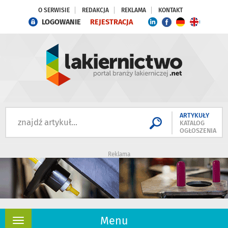
O SERWISIE
REDAKCJA
REKLAMA
KONTAKT
LOGOWANIE
REJESTRACJA
ARTYKUŁY
KATALOG
OGŁOSZENIA
Reklama
Menu
Rozwiń