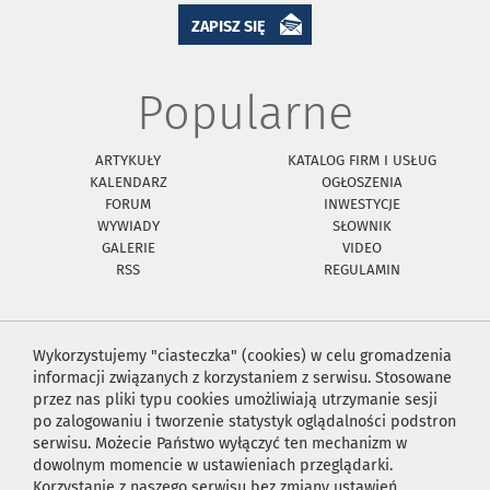
ZAPISZ SIĘ
Popularne
ARTYKUŁY
KATALOG FIRM I USŁUG
KALENDARZ
OGŁOSZENIA
FORUM
INWESTYCJE
WYWIADY
SŁOWNIK
GALERIE
VIDEO
RSS
REGULAMIN
Wykorzystujemy "ciasteczka" (cookies) w celu gromadzenia
informacji związanych z korzystaniem z serwisu. Stosowane
przez nas pliki typu cookies umożliwiają utrzymanie sesji
po zalogowaniu i tworzenie statystyk oglądalności podstron
serwisu. Możecie Państwo wyłączyć ten mechanizm w
dowolnym momencie w ustawieniach przeglądarki.
Korzystanie z naszego serwisu bez zmiany ustawień