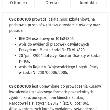
O firmie ›
Oferta ›
kontakt ›
CSK DOCTUS
prowadzi działalność szkoleniową na
podstawie przepisów ustawy o systemie oświaty oraz
posiada:
REGON oświatowy nr 101489804;
wpis do ewidencji placówek oświatowych
Prezydenta Miasta Łodzi Nr ED.VII4320
20/p.n. /2004 dotyczy: Kurator Oświaty w Łodzi
K- 166;
wpis do Rejestru Wojewódzkiego Urzędu Pracy
w Łodzi Nr 2.10/00006/2005.
CSK DOCTUS
jest uprawnione do prowadzenia kursów
kształcenia ustawicznego formach pozaszkolnych
zgodnie z rozporządzeniem Ministra Edukacji
Narodowej z 11 stycznia 2012 r. (Dz. U. poz.186).
Absolwentom tych kursów wydajemy zaświadczenia