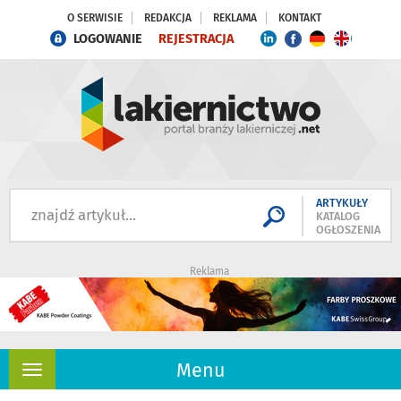
O SERWISIE
REDAKCJA
REKLAMA
KONTAKT
LOGOWANIE
REJESTRACJA
ARTYKUŁY
KATALOG
OGŁOSZENIA
Reklama
Menu
Rozwiń
nawigację