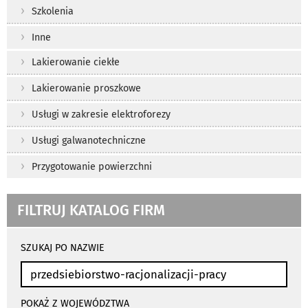
Szkolenia
Inne
Lakierowanie ciekłe
Lakierowanie proszkowe
Usługi w zakresie elektroforezy
Usługi galwanotechniczne
Przygotowanie powierzchni
FILTRUJ KATALOG FIRM
wyniki
wyszukiwania
SZUKAJ PO NAZWIE
przeładowują
się
automatycznie
POKAŻ Z WOJEWÓDZTWA