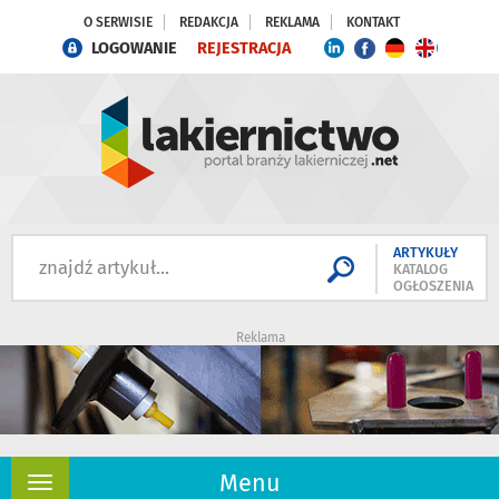
O SERWISIE
REDAKCJA
REKLAMA
KONTAKT
LOGOWANIE
REJESTRACJA
ARTYKUŁY
KATALOG
OGŁOSZENIA
Reklama
Menu
Rozwiń