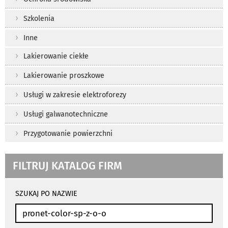
Szkolenia
Inne
Lakierowanie ciekłe
Lakierowanie proszkowe
Usługi w zakresie elektroforezy
Usługi galwanotechniczne
Przygotowanie powierzchni
FILTRUJ KATALOG FIRM
wyniki
wyszukiwania
SZUKAJ PO NAZWIE
przeładowują
się
automatycznie