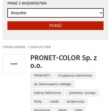
POKAŻ Z WOJEWÓDZTWA
POKAŻ
KATALOG FIRM
STRONA GŁÓWNA
PRONET-COLOR Sp. z
o.o.
PRODUKTY
Urządzenia lakiernicze
do lakierowania ciekłego
kabiny lakiernicze
pistolety i pompy
Farby
ciekłe
antykorozja
aluminium
metal
szkło