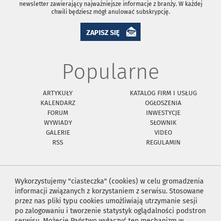
newsletter zawierający najważniejsze informacje z branży. W każdej
chwili będziesz mógł anulować subskrypcję.
ZAPISZ SIĘ
Popularne
ARTYKUŁY
KATALOG FIRM I USŁUG
KALENDARZ
OGŁOSZENIA
FORUM
INWESTYCJE
WYWIADY
SŁOWNIK
GALERIE
VIDEO
RSS
REGULAMIN
Wykorzystujemy "ciasteczka" (cookies) w celu gromadzenia
informacji związanych z korzystaniem z serwisu. Stosowane
przez nas pliki typu cookies umożliwiają utrzymanie sesji
po zalogowaniu i tworzenie statystyk oglądalności podstron
serwisu. Możecie Państwo wyłączyć ten mechanizm w