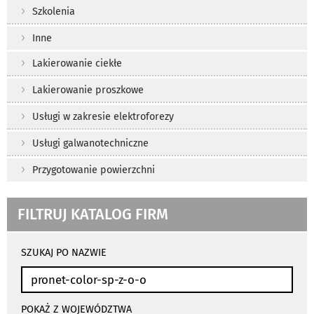
Szkolenia
Inne
Lakierowanie ciekłe
Lakierowanie proszkowe
Usługi w zakresie elektroforezy
Usługi galwanotechniczne
Przygotowanie powierzchni
FILTRUJ KATALOG FIRM
wyniki
wyszukiwania
SZUKAJ PO NAZWIE
przeładowują
się
automatycznie
POKAŻ Z WOJEWÓDZTWA