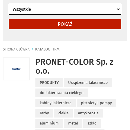
POKAŻ
KATALOG FIRM
STRONA GŁÓWNA
PRONET-COLOR Sp. z
o.o.
PRODUKTY
Urządzenia lakiernicze
do lakierowania ciekłego
kabiny lakiernicze
pistolety i pompy
Farby
ciekłe
antykorozja
aluminium
metal
szkło