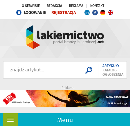
O SERWISIE
REDAKCJA
REKLAMA
KONTAKT
LOGOWANIE
REJESTRACJA
ARTYKUŁY
KATALOG
OGŁOSZENIA
Reklama
Menu
Rozwiń
nawigację