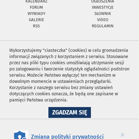
KALENDARZ
OGŁOSZENIA
FORUM
INWESTYCJE
WYWIADY
SŁOWNIK
GALERIE
VIDEO
RSS
REGULAMIN
Wykorzystujemy "ciasteczka" (cookies) w celu gromadzenia
informacji związanych z korzystaniem z serwisu. Stosowane
przez nas pliki typu cookies umożliwiają utrzymanie sesji
po zalogowaniu i tworzenie statystyk oglądalności podstron
serwisu. Możecie Państwo wyłączyć ten mechanizm w
dowolnym momencie w ustawieniach przeglądarki.
Korzystanie z naszego serwisu bez zmiany ustawień
dotyczących cookies oznacza, że będą one zapisane w
pamięci Państwa urządzenia.
NA
ZGADZAM SIĘ
WYKORZYSTANIE
PLIKÓW
COOKIES
×
Zmiana polityki prywatności