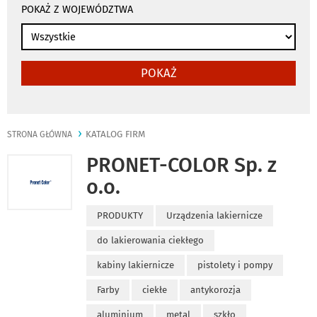
POKAŻ Z WOJEWÓDZTWA
POKAŻ
KATALOG FIRM
STRONA GŁÓWNA
PRONET-COLOR Sp. z
o.o.
PRODUKTY
Urządzenia lakiernicze
do lakierowania ciekłego
kabiny lakiernicze
pistolety i pompy
Farby
ciekłe
antykorozja
aluminium
metal
szkło