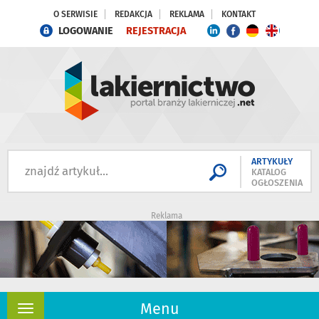
O SERWISIE
REDAKCJA
REKLAMA
KONTAKT
LOGOWANIE
REJESTRACJA
ARTYKUŁY
KATALOG
OGŁOSZENIA
Reklama
Menu
Rozwiń