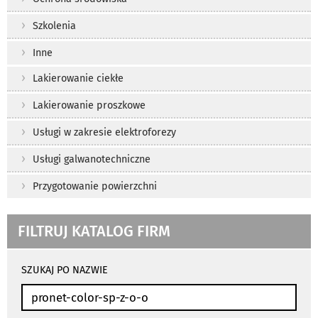
Szkolenia
Inne
Lakierowanie ciekłe
Lakierowanie proszkowe
Usługi w zakresie elektroforezy
Usługi galwanotechniczne
Przygotowanie powierzchni
FILTRUJ KATALOG FIRM
wyniki
wyszukiwania
SZUKAJ PO NAZWIE
przeładowują
się
automatycznie