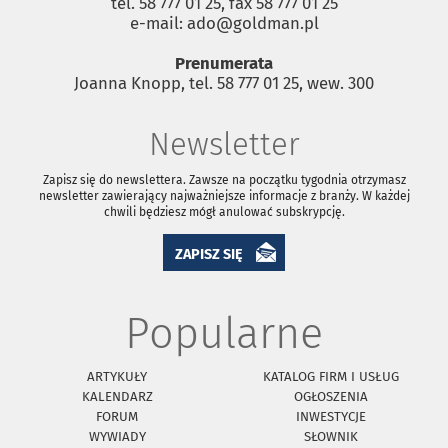
tel. 58 777 01 25, fax 58 777 01 25
e-mail: ado@goldman.pl
Prenumerata
Joanna Knopp, tel. 58 777 01 25, wew. 300
Newsletter
Zapisz się do newslettera. Zawsze na początku tygodnia otrzymasz
newsletter zawierający najważniejsze informacje z branży. W każdej
chwili będziesz mógł anulować subskrypcję.
ZAPISZ SIĘ
Popularne
ARTYKUŁY
KATALOG FIRM I USŁUG
KALENDARZ
OGŁOSZENIA
FORUM
INWESTYCJE
WYWIADY
SŁOWNIK