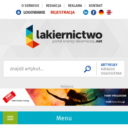
O SERWISIE
REDAKCJA
REKLAMA
KONTAKT
LOGOWANIE
REJESTRACJA
ARTYKUŁY
KATALOG
OGŁOSZENIA
Reklama
Menu
Rozwiń
nawigację