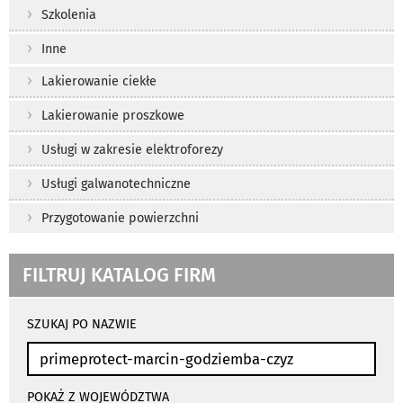
Szkolenia
Inne
Lakierowanie ciekłe
Lakierowanie proszkowe
Usługi w zakresie elektroforezy
Usługi galwanotechniczne
Przygotowanie powierzchni
FILTRUJ KATALOG FIRM
wyniki
wyszukiwania
SZUKAJ PO NAZWIE
przeładowują
się
automatycznie
POKAŻ Z WOJEWÓDZTWA