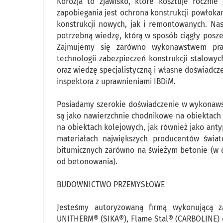
Korozja to zjawisko, które kosztuje roczni
zapobiegania jest ochrona konstrukcji powłok
konstrukcji nowych, jak i remontowanych. Nas
potrzebną wiedzę, którą w sposób ciągły poszer
Zajmujemy się zarówno wykonawstwem prac
technologii zabezpieczeń konstrukcji stalowy
oraz wiedzę specjalistyczną i własne doświadc
inspektora z uprawnieniami IBDiM.
Posiadamy szerokie doświadczenie w wykonaws
są jako nawierzchnie chodnikowe na obiektach
na obiektach kolejowych, jak również jako an
materiałach największych producentów świa
bitumicznych zarówno na świeżym betonie (w 
od betonowania).
BUDOWNICTWO PRZEMYSŁOWE
Jesteśmy autoryzowaną firmą wykonującą z
UNITHERM® (SIKA®), Flame Stal® (CARBOLINE) o