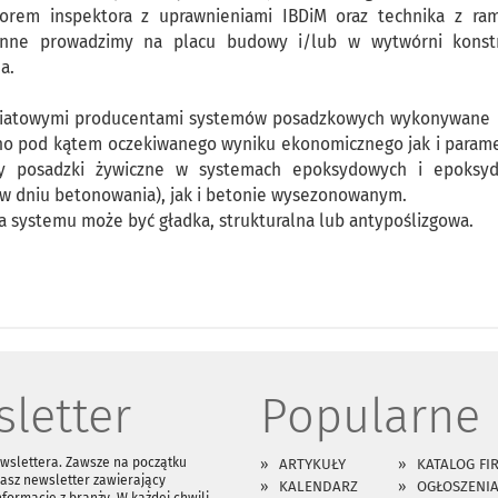
rem inspektora z uprawnieniami IBDiM oraz technika z ram
onne prowadzimy na placu budowy i/lub w wytwórni konstr
a.
i światowymi producentami systemów posadzkowych wykonywane 
wno pod kątem oczekiwanego wyniku ekonomicznego jak i param
my posadzki żywiczne w systemach epoksydowych i epoksy
w dniu betonowania), jak i betonie wysezonowanym.
a systemu może być gładka, strukturalna lub antypoślizgowa.
letter
Popularne
ewslettera. Zawsze na początku
ARTYKUŁY
KATALOG FI
asz newsletter zawierający
KALENDARZ
OGŁOSZENI
nformacje z branży. W każdej chwili