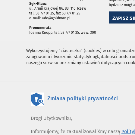
Sęk-Klauz
będziesz mógł 
ul. Armii Krajowej 86, 83 ­ 110 Tczew
tel. 58 777 01 25, fax 58 777 01 25
ZAPISZ SI
e-mail: ado@goldman.pl
Prenumerata
Joanna Knopp, tel. 58 777 01 25, wew. 300
Wykorzystujemy "ciasteczka" (cookies) w celu gromadzen
zalogowaniu i tworzenie statystyk oglądalności podst
naszego serwisu bez zmiany ustawień dotyczących cook
Zmiana polityki prywatności
Drogi Użytkowniku,
Informujemy, że zaktualizowaliśmy naszą
Polit