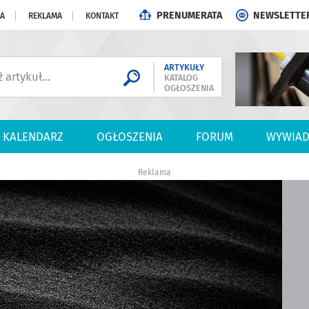
PRENUMERATA
NEWSLETTE
JA
REKLAMA
KONTAKT
ARTYKUŁY
KATALOG
OGŁOSZENIA
KALENDARZ
OGŁOSZENIA
FORUM
WYWIAD
Reklama