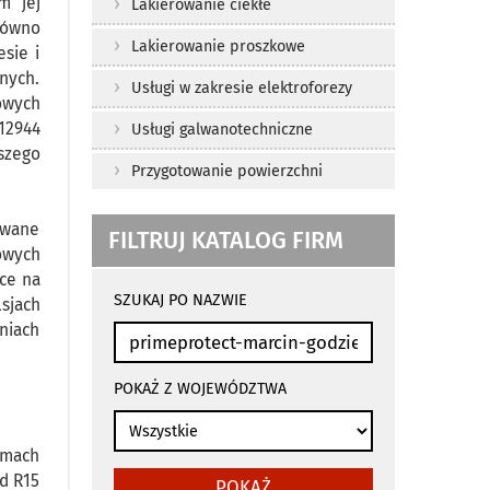
m jej
Lakierowanie ciekłe
równo
Lakierowanie proszkowe
sie i
jnych.
Usługi w zakresie elektroforezy
owych
12944
Usługi galwanotechniczne
szego
Przygotowanie powierzchni
owane
FILTRUJ KATALOG FIRM
owych
wyniki
ce na
wyszukiwania
SZUKAJ PO NAZWIE
sjach
przeładowują
niach
się
automatycznie
POKAŻ Z WOJEWÓDZTWA
emach
d R15
POKAŻ