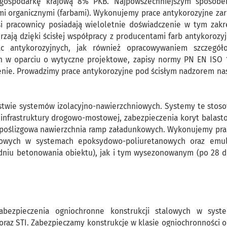
e gospodarkę krajową 8% PKB. Najpowszechniejszym sposobe
ami organicznymi (farbami). Wykonujemy prace antykorozyjne za
i pracownicy posiadają wieloletnie doświadczenie w tym zakre
zają dzięki ścisłej współpracy z producentami farb antykorozy
 antykorozyjnych, jak również opracowywaniem szczegół
ch w oparciu o wytyczne projektowe, zapisy normy PN EN ISO 
zenie. Prowadzimy prace antykorozyjne pod ścisłym nadzorem na
twie systemów izolacyjno-nawierzchniowych. Systemy te stos
 infrastruktury drogowo-mostowej, zabezpieczenia koryt balast
typoślizgowa nawierzchnia ramp załadunkowych. Wykonujemy pra
towych w systemach epoksydowo-poliuretanowych oraz emul
dniu betonowania obiektu), jak i tym wysezonowanym (po 28 d
abezpieczenia ogniochronne konstrukcji stalowych w syst
raz STI. Zabezpieczamy konstrukcje w klasie ogniochronności o