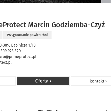
eProtect Marcin Godziemba-Czyż
Przygotowanie powierzchni
0-389, Babinicza 1/18
 509 925 320
uro@primeprotect.pl
tect.pl
Oferta ›
kontakt ›