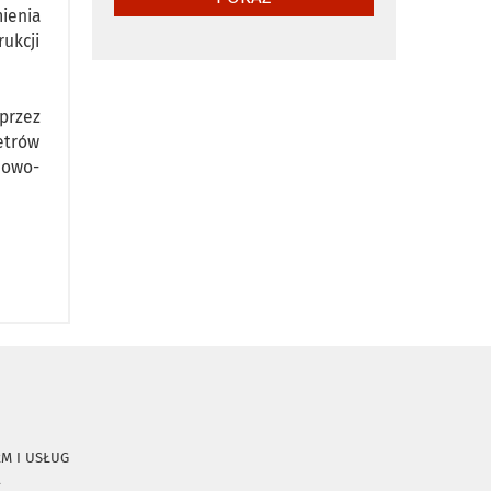
ienia
ukcji
przez
etrów
dowo-
RM I USŁUG
A