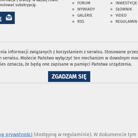
FORUM
INWESTYCJE
anulować subskrypcję.
WYWIADY
SŁOWNIK
GALERIE
VIDEO
Ę
RSS
REGULAMIN
ia informacji związanych z korzystaniem z serwisu. Stosowane przez 
ron serwisu. Możecie Państwo wyłączyć ten mechanizm w dowolnym mom
ies oznacza, że będą one zapisane w pamięci Państwa urządzenia.
NA
ZGADZAM SIĘ
WYKORZYSTANIE
PLIKÓW
COOKIES
ykę prywatności
(dostępną w regulaminie). W dokumencie tym w