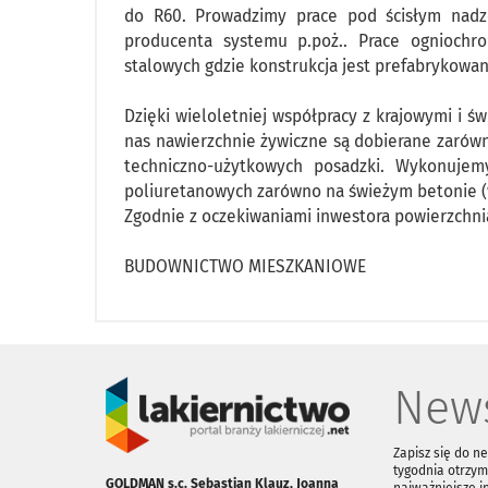
do R60. Prowadzimy prace pod ścisłym nadzo
producenta systemu p.poż.. Prace ogniochr
stalowych gdzie konstrukcja jest prefabrykowan
Dzięki wieloletniej współpracy z krajowymi 
nas nawierzchnie żywiczne są dobierane zaró
techniczno-użytkowych posadzki. Wykonuje
poliuretanowych zarówno na świeżym betonie (
Zgodnie z oczekiwaniami inwestora powierzchni
BUDOWNICTWO MIESZKANIOWE
News
Zapisz się do n
tygodnia otrzym
GOLDMAN s.c. Sebastian Klauz, Joanna
najważniejsze i