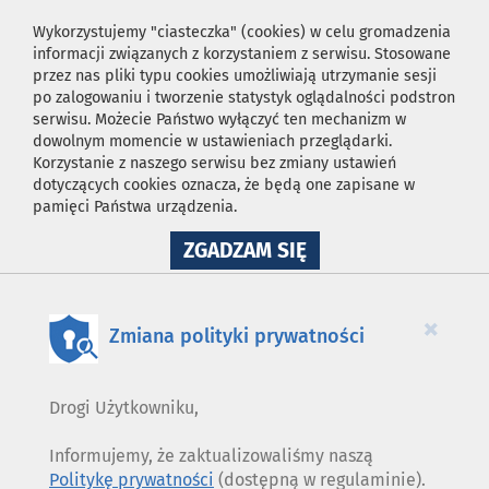
Wykorzystujemy "ciasteczka" (cookies) w celu gromadzenia
informacji związanych z korzystaniem z serwisu. Stosowane
przez nas pliki typu cookies umożliwiają utrzymanie sesji
po zalogowaniu i tworzenie statystyk oglądalności podstron
serwisu. Możecie Państwo wyłączyć ten mechanizm w
dowolnym momencie w ustawieniach przeglądarki.
Korzystanie z naszego serwisu bez zmiany ustawień
dotyczących cookies oznacza, że będą one zapisane w
pamięci Państwa urządzenia.
NA
ZGADZAM SIĘ
WYKORZYSTANIE
PLIKÓW
COOKIES
×
Zmiana polityki prywatności
Drogi Użytkowniku,
Informujemy, że zaktualizowaliśmy naszą
Politykę prywatności
(dostępną w regulaminie).