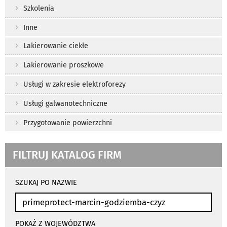
Szkolenia
Inne
Lakierowanie ciekłe
Lakierowanie proszkowe
Usługi w zakresie elektroforezy
Usługi galwanotechniczne
Przygotowanie powierzchni
FILTRUJ KATALOG FIRM
wyniki
wyszukiwania
SZUKAJ PO NAZWIE
przeładowują
się
automatycznie
POKAŻ Z WOJEWÓDZTWA