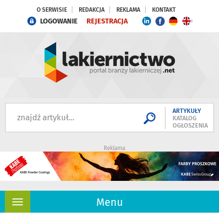
O SERWISIE
REDAKCJA
REKLAMA
KONTAKT
LOGOWANIE
REJESTRACJA
ARTYKUŁY
KATALOG
OGŁOSZENIA
Reklama
Menu
Rozwiń
nawigację