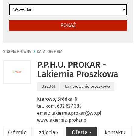
POKAŻ
KATALOG FIRM
STRONA GŁÓWNA
P.P.H.U. PROKAR -
Lakiernia Proszkowa
USŁUGI
Lakierowanie proszkowe
Krerowo, Śródka 6
tel. kom. 602 627 385
email:
lakiernia.prokar@wp.pl
www.lakiernia-prokar.pl
Oferta ›
O firmie
zdjęcia ›
kontakt ›