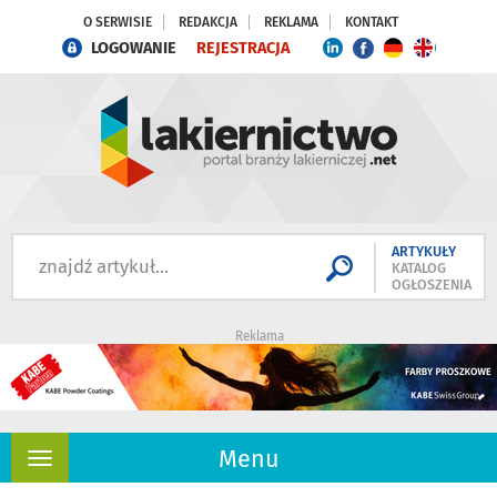
O SERWISIE
REDAKCJA
REKLAMA
KONTAKT
LOGOWANIE
REJESTRACJA
ARTYKUŁY
KATALOG
OGŁOSZENIA
Reklama
Menu
Rozwiń
nawigację