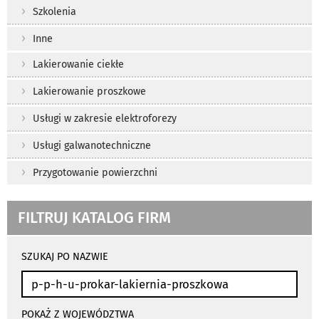
Szkolenia
Inne
Lakierowanie ciekłe
Lakierowanie proszkowe
Usługi w zakresie elektroforezy
Usługi galwanotechniczne
Przygotowanie powierzchni
FILTRUJ KATALOG FIRM
wyniki
wyszukiwania
SZUKAJ PO NAZWIE
przeładowują
się
automatycznie
POKAŻ Z WOJEWÓDZTWA