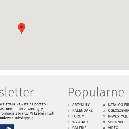
letter
Popularne
ewslettera. Zawsze na początku
ARTYKUŁY
KATALOG FI
asz newsletter zawierający
KALENDARZ
OGŁOSZENI
nformacje z branży. W każdej chwili
FORUM
INWESTYCJE
anulować subskrypcję.
WYWIADY
SŁOWNIK
GALERIE
VIDEO