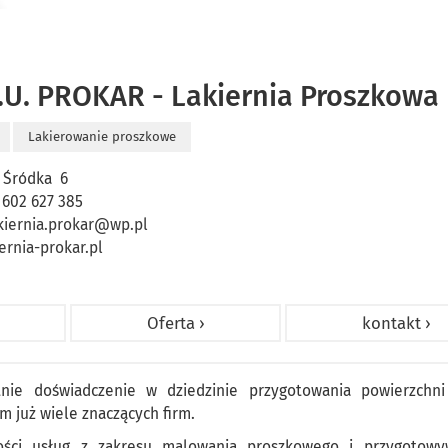
H.U. PROKAR - Lakiernia Proszkowa
Lakierowanie proszkowe
 Śródka 6
 602 627 385
kiernia.prokar@wp.pl
ernia-prokar.pl
Oferta ›
kontakt ›
tnie doświadczenie w dziedzinie przygotowania powierzchni
 już wiele znaczących firm.
ości usług z zakresu malowania proszkowego i przygotowy