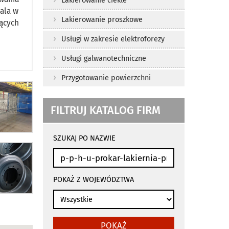
Lakierowanie ciekłe
wala w
Lakierowanie proszkowe
ących
Usługi w zakresie elektroforezy
Usługi galwanotechniczne
Przygotowanie powierzchni
FILTRUJ KATALOG FIRM
wyniki
wyszukiwania
SZUKAJ PO NAZWIE
przeładowują
się
automatycznie
POKAŻ Z WOJEWÓDZTWA
POKAŻ