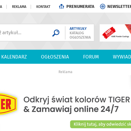
PRENUMERATA
NEWSLETTE
JA
REKLAMA
KONTAKT
ARTYKUŁY
KATALOG
OGŁOSZENIA
KALENDARZ
OGŁOSZENIA
FORUM
WYWIAD
Reklama