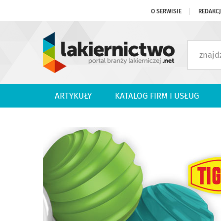
O SERWISIE
REDAKC
ARTYKUŁY
KATALOG FIRM I USŁUG