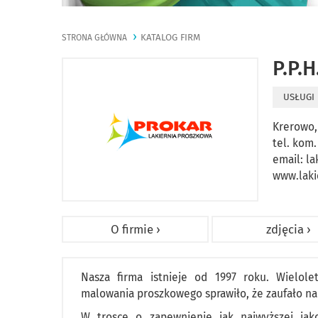
KATALOG FIRM
STRONA GŁÓWNA
P.P.
USŁUGI
Krerowo,
tel. kom.
email:
la
www.laki
O firmie ›
zdjęcia ›
Nasza firma istnieje od 1997 roku. Wielole
malowania proszkowego sprawiło, że zaufało nam
W trosce o zapewnienie jak najwyższej jak