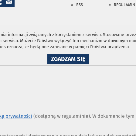
Ę
RSS
REGULAMIN
ia informacji związanych z korzystaniem z serwisu. Stosowane przez 
ron serwisu. Możecie Państwo wyłączyć ten mechanizm w dowolnym mom
ies oznacza, że będą one zapisane w pamięci Państwa urządzenia.
NA
ZGADZAM SIĘ
WYKORZYSTANIE
PLIKÓW
COOKIES
ykę prywatności
(dostępną w regulaminie). W dokumencie tym w