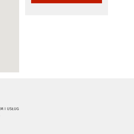
RM I USŁUG
A