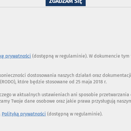
NA
ZGADZAM SIĘ
WYKORZYSTANIE
PLIKÓW
COOKIES
ykę prywatności
(dostępną w regulaminie). W dokumencie tym w
z konieczności dostosowania naszych działań oraz dokumentac
RODO), które będzie stosowane od 25 maja 2018 r.
czego w aktualnych ustawieniach ani sposobie przetwarzania
rzamy Twoje dane osobowe oraz jakie prawa przysługują nasz
ą
Polityką prywatności
(dostępną w regulaminie).