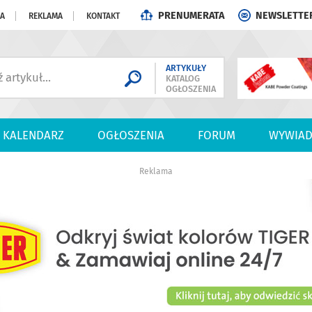
PRENUMERATA
NEWSLETTE
JA
REKLAMA
KONTAKT
ARTYKUŁY
KATALOG
OGŁOSZENIA
KALENDARZ
OGŁOSZENIA
FORUM
WYWIAD
Reklama