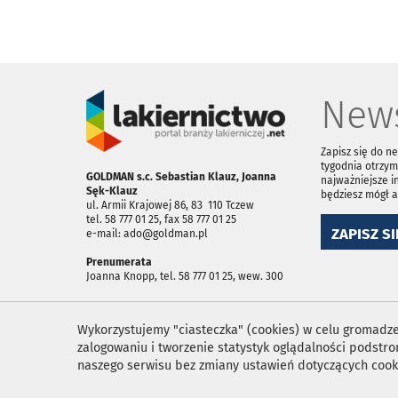
News
Zapisz się do n
tygodnia otrzym
GOLDMAN s.c. Sebastian Klauz, Joanna
najważniejsze i
Sęk-Klauz
będziesz mógł 
ul. Armii Krajowej 86, 83 ­ 110 Tczew
tel. 58 777 01 25, fax 58 777 01 25
ZAPISZ SI
e-mail: ado@goldman.pl
Prenumerata
Joanna Knopp, tel. 58 777 01 25, wew. 300
Wykorzystujemy "ciasteczka" (cookies) w celu gromadzen
zalogowaniu i tworzenie statystyk oglądalności podst
naszego serwisu bez zmiany ustawień dotyczących cook