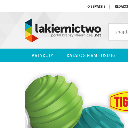
O SERWISIE
REDAKC
ARTYKUŁY
KATALOG FIRM I USŁUG