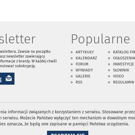
letter
Popularne
ewslettera. Zawsze na początku
ARTYKUŁY
KATALOG FI
asz newsletter zawierający
KALENDARZ
OGŁOSZENI
nformacje z branży. W każdej chwili
FORUM
INWESTYCJE
anulować subskrypcję.
WYWIADY
SŁOWNIK
GALERIE
VIDEO
Ę
RSS
REGULAMIN
ia informacji związanych z korzystaniem z serwisu. Stosowane przez 
ron serwisu. Możecie Państwo wyłączyć ten mechanizm w dowolnym mom
ies oznacza, że będą one zapisane w pamięci Państwa urządzenia.