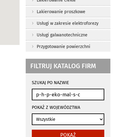
Lakierowanie ciekłe
Lakierowanie proszkowe
Usługi w zakresie elektroforezy
Usługi galwanotechniczne
Przygotowanie powierzchni
FILTRUJ KATALOG FIRM
wyniki
wyszukiwania
SZUKAJ PO NAZWIE
przeładowują
się
automatycznie
POKAŻ Z WOJEWÓDZTWA
POKAŻ