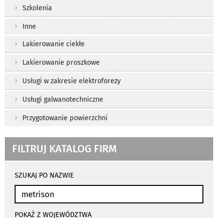
Szkolenia
Inne
Lakierowanie ciekłe
Lakierowanie proszkowe
Usługi w zakresie elektroforezy
Usługi galwanotechniczne
Przygotowanie powierzchni
FILTRUJ KATALOG FIRM
wyniki
wyszukiwania
SZUKAJ PO NAZWIE
przeładowują
się
automatycznie
POKAŻ Z WOJEWÓDZTWA