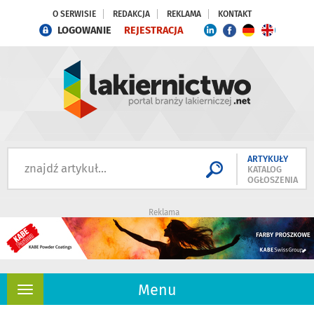
O SERWISIE
REDAKCJA
REKLAMA
KONTAKT
LOGOWANIE
REJESTRACJA
ARTYKUŁY
KATALOG
OGŁOSZENIA
Reklama
Menu
Rozwiń
nawigację