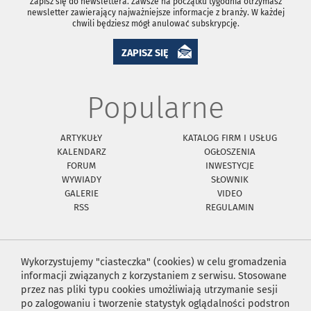
Zapisz się do newslettera. Zawsze na początku tygodnia otrzymasz
newsletter zawierający najważniejsze informacje z branży. W każdej
chwili będziesz mógł anulować subskrypcję.
ZAPISZ SIĘ
Popularne
ARTYKUŁY
KATALOG FIRM I USŁUG
KALENDARZ
OGŁOSZENIA
FORUM
INWESTYCJE
WYWIADY
SŁOWNIK
GALERIE
VIDEO
RSS
REGULAMIN
Wykorzystujemy "ciasteczka" (cookies) w celu gromadzenia
informacji związanych z korzystaniem z serwisu. Stosowane
przez nas pliki typu cookies umożliwiają utrzymanie sesji
po zalogowaniu i tworzenie statystyk oglądalności podstron