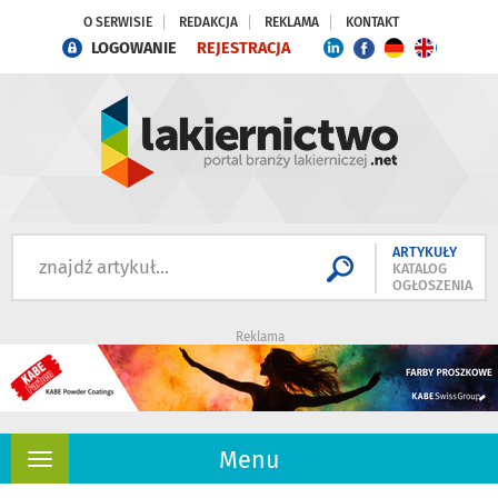
O SERWISIE
REDAKCJA
REKLAMA
KONTAKT
LOGOWANIE
REJESTRACJA
ARTYKUŁY
KATALOG
OGŁOSZENIA
Reklama
Menu
Rozwiń
nawigację