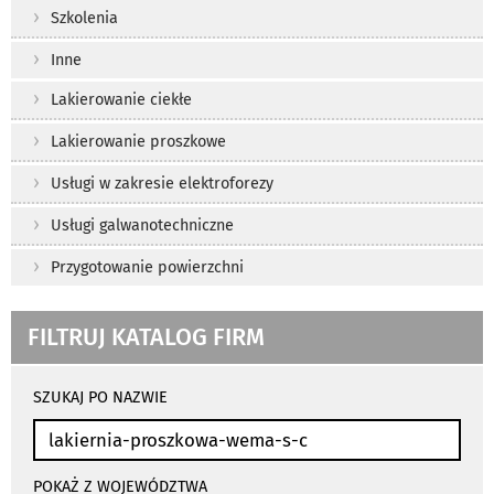
Szkolenia
Inne
Lakierowanie ciekłe
Lakierowanie proszkowe
Usługi w zakresie elektroforezy
Usługi galwanotechniczne
Przygotowanie powierzchni
FILTRUJ KATALOG FIRM
wyniki
wyszukiwania
SZUKAJ PO NAZWIE
przeładowują
się
automatycznie
POKAŻ Z WOJEWÓDZTWA