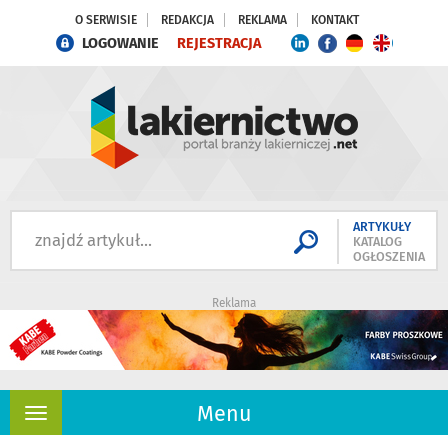
O SERWISIE
REDAKCJA
REKLAMA
KONTAKT
LOGOWANIE
REJESTRACJA
ARTYKUŁY
KATALOG
OGŁOSZENIA
Reklama
Menu
Rozwiń
nawigację