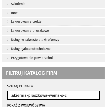
Szkolenia
Inne
Lakierowanie ciekłe
Lakierowanie proszkowe
Usługi w zakresie elektroforezy
Usługi galwanotechniczne
Przygotowanie powierzchni
FILTRUJ KATALOG FIRM
wyniki
wyszukiwania
SZUKAJ PO NAZWIE
przeładowują
się
automatycznie
POKAŻ Z WOJEWÓDZTWA