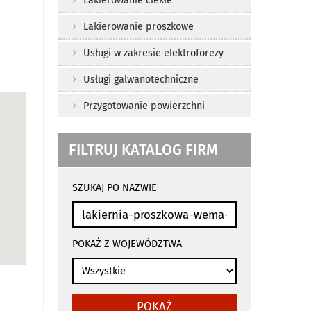
Lakierowanie ciekłe
Lakierowanie proszkowe
Usługi w zakresie elektroforezy
Usługi galwanotechniczne
Przygotowanie powierzchni
FILTRUJ KATALOG FIRM
wyniki
wyszukiwania
SZUKAJ PO NAZWIE
przeładowują
się
automatycznie
POKAŻ Z WOJEWÓDZTWA
POKAŻ