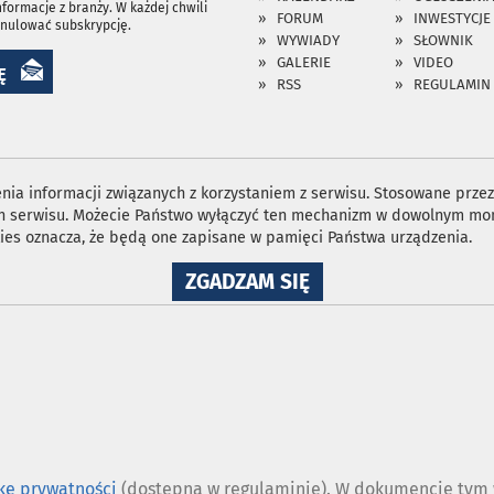
nformacje z branży. W każdej chwili
FORUM
INWESTYCJE
anulować subskrypcję.
WYWIADY
SŁOWNIK
GALERIE
VIDEO
Ę
RSS
REGULAMIN
ia informacji związanych z korzystaniem z serwisu. Stosowane przez 
ron serwisu. Możecie Państwo wyłączyć ten mechanizm w dowolnym mom
ies oznacza, że będą one zapisane w pamięci Państwa urządzenia.
NA
ZGADZAM SIĘ
WYKORZYSTANIE
PLIKÓW
COOKIES
ykę prywatności
(dostępną w regulaminie). W dokumencie tym w