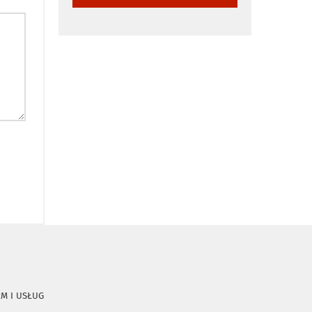
RM I USŁUG
A