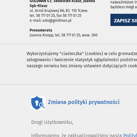
GOLDMAN s.c. Sebastian Klauz, Joanna
najważniejsze i
Sęk-Klauz
będziesz mógł 
ul. Armii Krajowej 86, 83 ­ 110 Tczew
tel. 58 777 01 25, fax 58 777 01 25
ZAPISZ SI
e-mail: ado@goldman.pl
Prenumerata
Joanna Knopp, tel. 58 777 01 25, wew. 300
Wykorzystujemy "ciasteczka" (cookies) w celu gromadzen
zalogowaniu i tworzenie statystyk oglądalności podst
naszego serwisu bez zmiany ustawień dotyczących cook
Zmiana polityki prywatności
Drogi Użytkowniku,
Informujemy, że zaktualizowaliśmy naszą
Polit