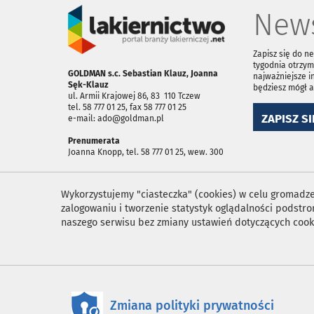
News
Zapisz się do n
tygodnia otrzym
GOLDMAN s.c. Sebastian Klauz, Joanna
najważniejsze i
Sęk-Klauz
będziesz mógł 
ul. Armii Krajowej 86, 83 ­ 110 Tczew
tel. 58 777 01 25, fax 58 777 01 25
ZAPISZ SI
e-mail: ado@goldman.pl
Prenumerata
Joanna Knopp, tel. 58 777 01 25, wew. 300
Wykorzystujemy "ciasteczka" (cookies) w celu gromadzen
zalogowaniu i tworzenie statystyk oglądalności podst
naszego serwisu bez zmiany ustawień dotyczących cook
Zmiana polityki prywatności