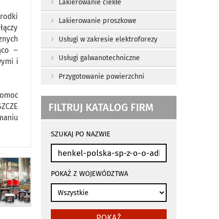
Lakierowanie ciekłe
rodki
Lakierowanie proszkowe
łączy
znych
Usługi w zakresie elektroforezy
ąco –
Usługi galwanotechniczne
ymi i
Przygotowanie powierzchni
pomoc
FILTRUJ KATALOG FIRM
SZCZE
maniu
wyniki
wyszukiwania
SZUKAJ PO NAZWIE
przeładowują
się
automatycznie
POKAŻ Z WOJEWÓDZTWA
POKAŻ