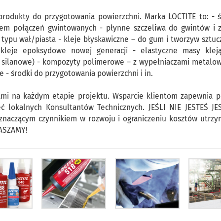
 produkty do przygotowania powierzchni. Marka LOCTITE to: - ś
em połączeń gwintowanych - płynne szczeliwa do gwintów i z
typu wał/piasta - kleje błyskawiczne – do gum i tworzyw sztuc
 kleje epoksydowe nowej generacji - elastyczne masy klej
az silanowe) - kompozyty polimerowe – z wypełniaczami metalow
 - środki do przygotowania powierzchni i in.
tami na każdym etapie projektu. Wsparcie klientom zapewnia 
ć lokalnych Konsultantów Technicznych. JEŚLI NIE JESTEŚ JE
naczącym czynnikiem w rozwoju i ograniczeniu kosztów utrzy
RASZAMY!