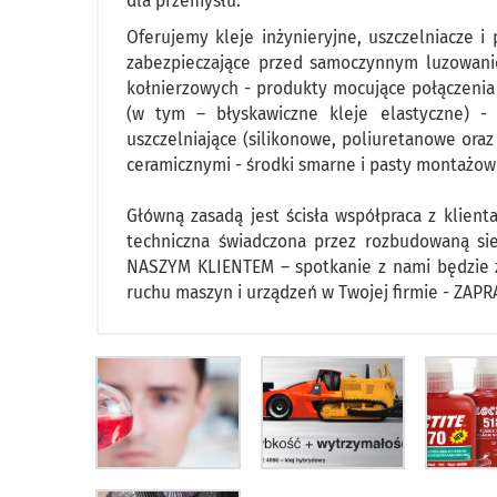
dla przemysłu.
Oferujemy kleje inżynieryjne, uszczelniacze i
zabezpieczające przed samoczynnym luzowani
kołnierzowych - produkty mocujące połączenia 
(w tym – błyskawiczne kleje elastyczne) -
uszczelniające (silikonowe, poliuretanowe or
ceramicznymi - środki smarne i pasty montażowe
Główną zasadą jest ścisła współpraca z klien
techniczna świadczona przez rozbudowaną sie
NASZYM KLIENTEM – spotkanie z nami będzie z
ruchu maszyn i urządzeń w Twojej firmie - ZAP