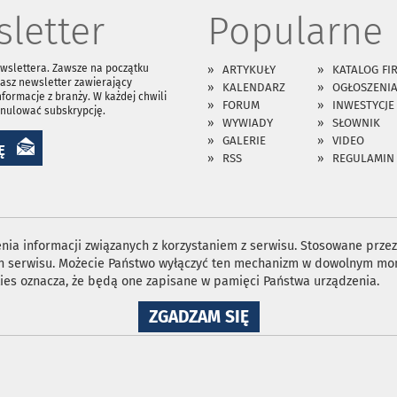
letter
Popularne
ewslettera. Zawsze na początku
ARTYKUŁY
KATALOG FI
asz newsletter zawierający
KALENDARZ
OGŁOSZENI
nformacje z branży. W każdej chwili
FORUM
INWESTYCJE
anulować subskrypcję.
WYWIADY
SŁOWNIK
GALERIE
VIDEO
Ę
RSS
REGULAMIN
ia informacji związanych z korzystaniem z serwisu. Stosowane przez 
ron serwisu. Możecie Państwo wyłączyć ten mechanizm w dowolnym mom
ies oznacza, że będą one zapisane w pamięci Państwa urządzenia.
NA
ZGADZAM SIĘ
WYKORZYSTANIE
PLIKÓW
COOKIES