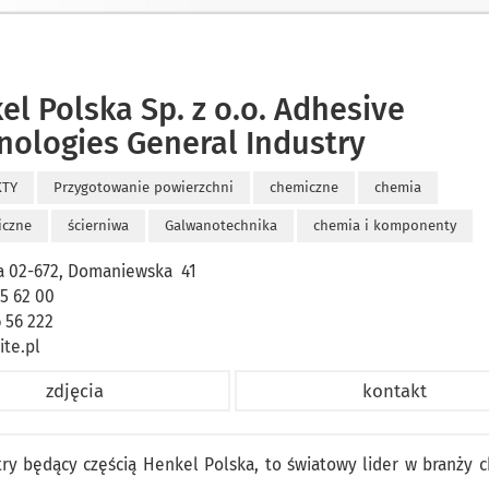
el Polska Sp. z o.o. Adhesive
nologies General Industry
KTY
Przygotowanie powierzchni
chemiczne
chemia
iczne
ścierniwa
Galwanotechnika
chemia i komponenty
 02-672, Domaniewska 41
65 62 00
6 56 222
ite.pl
zdjęcia
kontakt
ry będący częścią Henkel Polska, to światowy lider w branży c