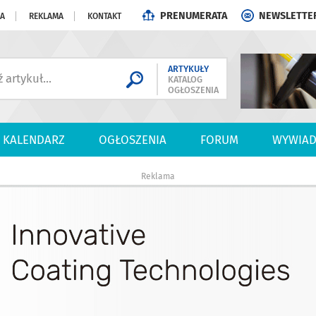
PRENUMERATA
NEWSLETTE
JA
REKLAMA
KONTAKT
ARTYKUŁY
KATALOG
OGŁOSZENIA
KALENDARZ
OGŁOSZENIA
FORUM
WYWIAD
Reklama