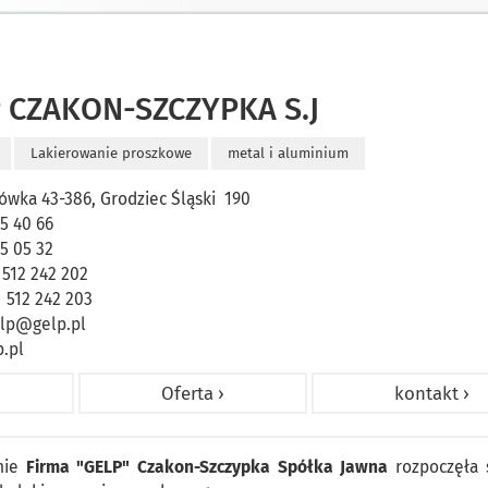
 CZAKON-SZCZYPKA S.J
Lakierowanie proszkowe
metal i aluminium
ówka 43-386, Grodziec Śląski 190
15 40 66
15 05 32
 512 242 202
. 512 242 203
lp@gelp.pl
.pl
Oferta ›
kontakt ›
nie
Firma "GELP"
Czakon-Szczypka Spółka Jawna
rozpoczęła 