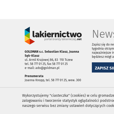
News
Zapisz się do n
tygodnia otrzym
GOLDMAN s.c. Sebastian Klauz, Joanna
najważniejsze i
Sęk-Klauz
będziesz mógł 
ul. Armii Krajowej 86, 83 ­ 110 Tczew
tel. 58 777 01 25, fax 58 777 01 25
ZAPISZ SI
e-mail: ado@goldman.pl
Prenumerata
Joanna Knopp, tel. 58 777 01 25, wew. 300
Wykorzystujemy "ciasteczka" (cookies) w celu gromadzen
zalogowaniu i tworzenie statystyk oglądalności podst
naszego serwisu bez zmiany ustawień dotyczących cook