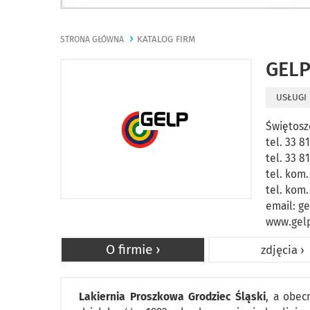
KATALOG FIRM
STRONA GŁÓWNA
GELP
USŁUGI
Świętosz
tel. 33 8
tel. 33 8
tel. kom.
tel. kom
email:
ge
www.gelp
O firmie ›
zdjęcia ›
Lakiernia Proszkowa Grodziec Śląski
, a obec