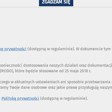
NA
ZGADZAM SIĘ
WYKORZYSTANIE
PLIKÓW
COOKIES
ykę prywatności
(dostępną w regulaminie). W dokumencie tym w
z konieczności dostosowania naszych działań oraz dokumentac
RODO), które będzie stosowane od 25 maja 2018 r.
czego w aktualnych ustawieniach ani sposobie przetwarzania
rzamy Twoje dane osobowe oraz jakie prawa przysługują nasz
ą
Polityką prywatności
(dostępną w regulaminie).