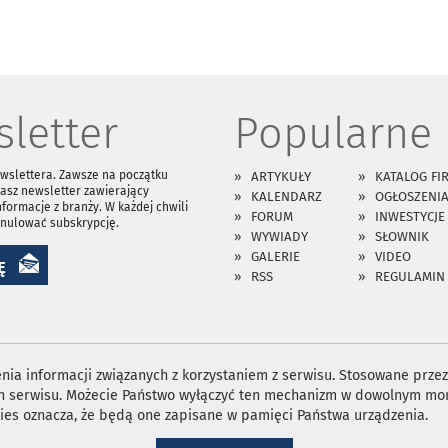
letter
Popularne
ewslettera. Zawsze na początku
ARTYKUŁY
KATALOG FI
asz newsletter zawierający
KALENDARZ
OGŁOSZENI
nformacje z branży. W każdej chwili
FORUM
INWESTYCJE
anulować subskrypcję.
WYWIADY
SŁOWNIK
GALERIE
VIDEO
Ę
RSS
REGULAMIN
ia informacji związanych z korzystaniem z serwisu. Stosowane przez 
ron serwisu. Możecie Państwo wyłączyć ten mechanizm w dowolnym mom
ies oznacza, że będą one zapisane w pamięci Państwa urządzenia.