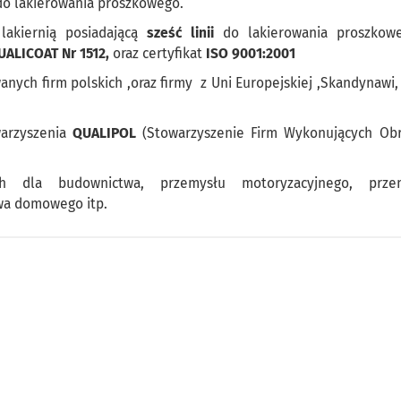
 do lakierowania proszkowego.
lakiernią posiadającą
sześć linii
do lakierowania proszkow
UALICOAT Nr 1512,
oraz certyfikat
ISO 9001:2001
ych firm polskich ,oraz firmy z Uni Europejskiej ,Skandynawi,
warzyszenia
QUALIPOL
(Stowarzyszenie Firm Wykonujących Ob
ch dla budownictwa, przemysłu motoryzacyjnego, prze
wa domowego itp.