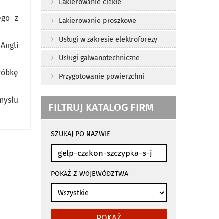
Lakierowanie ciekłe
ego z
Lakierowanie proszkowe
Usługi w zakresie elektroforezy
 Angli
Usługi galwanotechniczne
róbkę
Przygotowanie powierzchni
mysłu
FILTRUJ KATALOG FIRM
wyniki
wyszukiwania
SZUKAJ PO NAZWIE
przeładowują
się
automatycznie
POKAŻ Z WOJEWÓDZTWA
POKAŻ