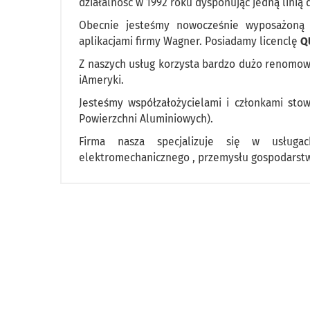
działalność w 1992 roku dysponując jedną linią
Obecnie jesteśmy nowocześnie wyposażoną 
aplikacjami firmy Wagner. Posiadamy licenclę
Q
Z naszych usług korzysta bardzo dużo renomowan
iAmeryki.
Jesteśmy współzałożycielami i członkami sto
Powierzchni Aluminiowych).
Firma nasza specjalizuje się w usługa
elektromechanicznego , przemysłu gospodarst