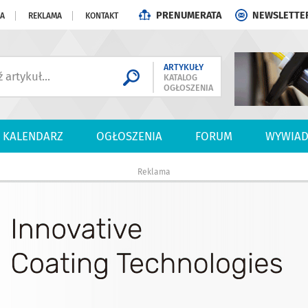
PRENUMERATA
NEWSLETTE
JA
REKLAMA
KONTAKT
ARTYKUŁY
KATALOG
OGŁOSZENIA
KALENDARZ
OGŁOSZENIA
FORUM
WYWIAD
Reklama