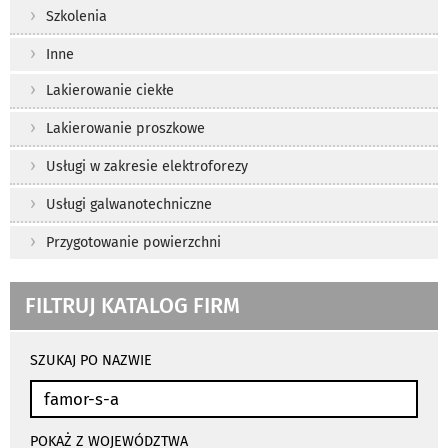
Szkolenia
Inne
Lakierowanie ciekłe
Lakierowanie proszkowe
Usługi w zakresie elektroforezy
Usługi galwanotechniczne
Przygotowanie powierzchni
FILTRUJ KATALOG FIRM
wyniki
wyszukiwania
SZUKAJ PO NAZWIE
przeładowują
się
automatycznie
POKAŻ Z WOJEWÓDZTWA