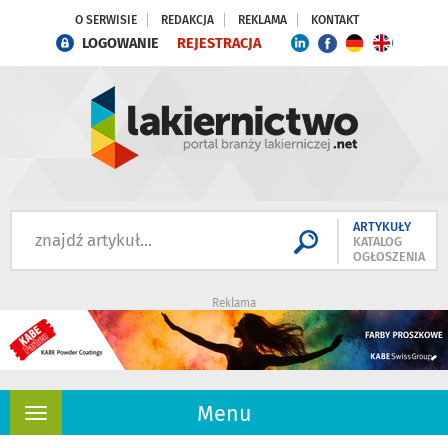
O SERWISIE
REDAKCJA
REKLAMA
KONTAKT
LOGOWANIE
REJESTRACJA
ARTYKUŁY
KATALOG
OGŁOSZENIA
Reklama
Menu
Rozwiń
nawigację