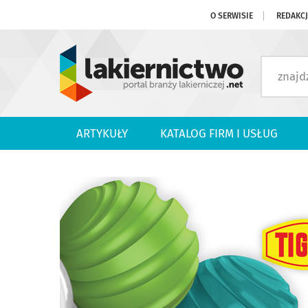
O SERWISIE
REDAKC
ARTYKUŁY
KATALOG FIRM I USŁUG