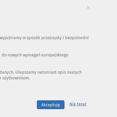
×
yjaśniamy w sposób przejrzysty i bezpośredni
ji do nowych wymagań europejskiego
 danych. Ulepszamy natomiast opis naszych
ym użytkownikom.
Nie teraz
Akceptuję