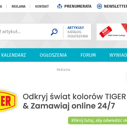
PRENUMERATA
NEWSLETTE
JA
REKLAMA
KONTAKT
ARTYKUŁY
KATALOG
OGŁOSZENIA
KALENDARZ
OGŁOSZENIA
FORUM
WYWIAD
Reklama