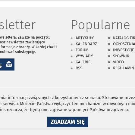
letter
Popularne
ewslettera. Zawsze na początku
ARTYKUŁY
KATALOG FI
asz newsletter zawierający
KALENDARZ
OGŁOSZENI
nformacje z branży. W każdej chwili
FORUM
INWESTYCJE
anulować subskrypcję.
WYWIADY
SŁOWNIK
GALERIE
VIDEO
Ę
RSS
REGULAMIN
ia informacji związanych z korzystaniem z serwisu. Stosowane przez 
ron serwisu. Możecie Państwo wyłączyć ten mechanizm w dowolnym mom
ies oznacza, że będą one zapisane w pamięci Państwa urządzenia.
NA
ZGADZAM SIĘ
WYKORZYSTANIE
PLIKÓW