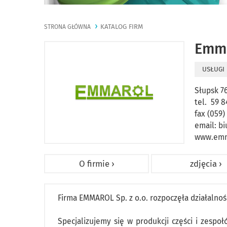
KATALOG FIRM
STRONA GŁÓWNA
Emma
USŁUGI
Słupsk 7
tel. 59 8
fax (059)
email:
b
www.emm
O firmie ›
zdjęcia ›
Firma EMMAROL Sp. z o.o. rozpoczęła działalnoś
Specjalizujemy się w produkcji części i zesp