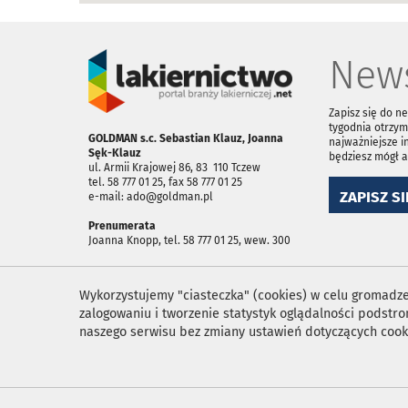
News
Zapisz się do n
tygodnia otrzym
GOLDMAN s.c. Sebastian Klauz, Joanna
najważniejsze i
Sęk-Klauz
będziesz mógł 
ul. Armii Krajowej 86, 83 ­ 110 Tczew
tel. 58 777 01 25, fax 58 777 01 25
ZAPISZ SI
e-mail: ado@goldman.pl
Prenumerata
Joanna Knopp, tel. 58 777 01 25, wew. 300
Wykorzystujemy "ciasteczka" (cookies) w celu gromadzen
zalogowaniu i tworzenie statystyk oglądalności podst
naszego serwisu bez zmiany ustawień dotyczących cook