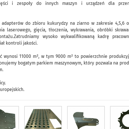
zęści i zespoły do innych maszyn i urządzeń dla prze
adapterów do zbioru kukurydzy na ziarno w zakresie 4,5,6 o
a laserowego, gięcia, tłoczenia, wykrawania, obróbki skrawa
ontażu.Zatrudniamy wysoko wykwalifikowaną kadrę pracown
ł kontroli jakości.
ść wynosi 11000 m², w tym 9000 m² to powierzchnie produkcyj
onujemy bogatym parkiem maszynowym, który pozwala na prod
m.
icy.
uropejskich.