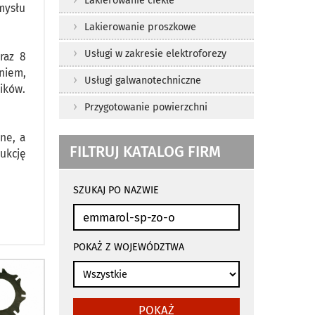
Lakierowanie ciekłe
mysłu
Lakierowanie proszkowe
Usługi w zakresie elektroforezy
raz 8
niem,
Usługi galwanotechniczne
ików.
Przygotowanie powierzchni
ne, a
FILTRUJ KATALOG FIRM
ukcję
wyniki
wyszukiwania
SZUKAJ PO NAZWIE
przeładowują
się
automatycznie
POKAŻ Z WOJEWÓDZTWA
POKAŻ