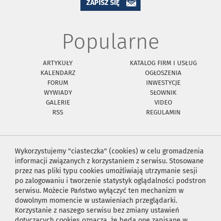
ZAPISZ SIĘ
Popularne
ARTYKUŁY
KATALOG FIRM I USŁUG
KALENDARZ
OGŁOSZENIA
FORUM
INWESTYCJE
WYWIADY
SŁOWNIK
GALERIE
VIDEO
RSS
REGULAMIN
Wykorzystujemy "ciasteczka" (cookies) w celu gromadzenia
informacji związanych z korzystaniem z serwisu. Stosowane
przez nas pliki typu cookies umożliwiają utrzymanie sesji
po zalogowaniu i tworzenie statystyk oglądalności podstron
serwisu. Możecie Państwo wyłączyć ten mechanizm w
dowolnym momencie w ustawieniach przeglądarki.
Korzystanie z naszego serwisu bez zmiany ustawień
dotyczących cookies oznacza, że będą one zapisane w