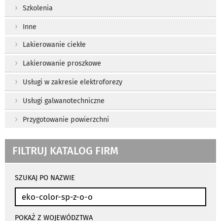
Szkolenia
Inne
Lakierowanie ciekłe
Lakierowanie proszkowe
Usługi w zakresie elektroforezy
Usługi galwanotechniczne
Przygotowanie powierzchni
FILTRUJ KATALOG FIRM
wyniki
wyszukiwania
SZUKAJ PO NAZWIE
przeładowują
się
automatycznie
POKAŻ Z WOJEWÓDZTWA