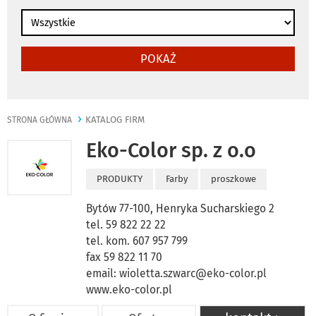
POKAŻ
KATALOG FIRM
STRONA GŁÓWNA
Eko-Color sp. z o.o
PRODUKTY
Farby
proszkowe
Bytów 77-100, Henryka Sucharskiego 2
tel. 59 822 22 22
tel. kom. 607 957 799
fax 59 822 11 70
email:
wioletta.szwarc@eko-color.pl
www.eko-color.pl