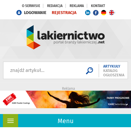
O SERWISIE
REDAKCJA
REKLAMA
KONTAKT
LOGOWANIE
REJESTRACJA
ARTYKUŁY
KATALOG
OGŁOSZENIA
Reklama
Menu
Rozwiń
nawigację