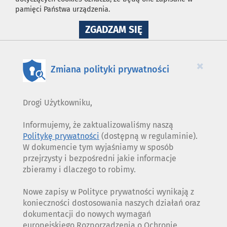
pamięci Państwa urządzenia.
NA
ZGADZAM SIĘ
WYKORZYSTANIE
PLIKÓW
COOKIES
×
Zmiana polityki prywatności
Drogi Użytkowniku,
Informujemy, że zaktualizowaliśmy naszą
Politykę prywatności
(dostępną w regulaminie).
W dokumencie tym wyjaśniamy w sposób
przejrzysty i bezpośredni jakie informacje
zbieramy i dlaczego to robimy.
Nowe zapisy w Polityce prywatności wynikają z
konieczności dostosowania naszych działań oraz
dokumentacji do nowych wymagań
europejskiego Rozporządzenia o Ochronie