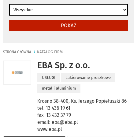
POKAŻ
KATALOG FIRM
STRONA GŁÓWNA
EBA Sp. z o.o.
USŁUGI
Lakierowanie proszkowe
metal i aluminium
Krosno 38-400, Ks. Jerzego Popiełuszki 86
tel. 13 436 19 61
fax 13 432 37 79
email:
eba@eba.pl
www.eba.pl