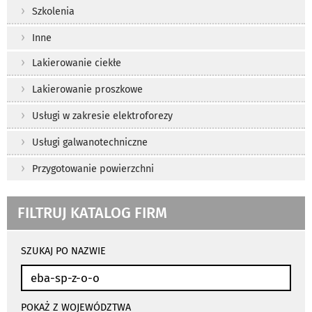
Szkolenia
Inne
Lakierowanie ciekłe
Lakierowanie proszkowe
Usługi w zakresie elektroforezy
Usługi galwanotechniczne
Przygotowanie powierzchni
FILTRUJ KATALOG FIRM
wyniki
wyszukiwania
SZUKAJ PO NAZWIE
przeładowują
się
automatycznie
POKAŻ Z WOJEWÓDZTWA