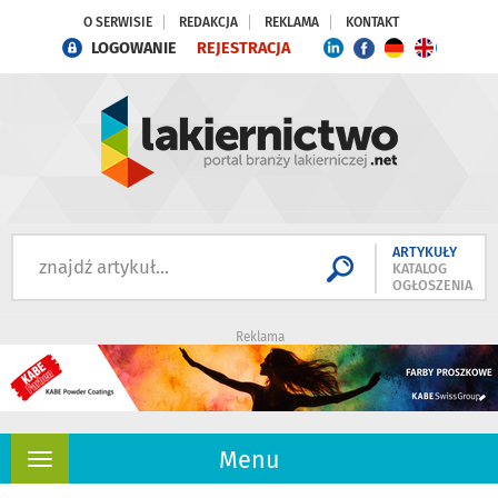
O SERWISIE
REDAKCJA
REKLAMA
KONTAKT
LOGOWANIE
REJESTRACJA
ARTYKUŁY
KATALOG
OGŁOSZENIA
Reklama
Menu
Rozwiń
nawigację