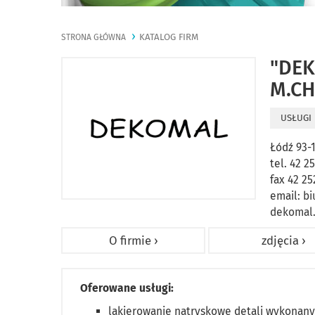
KATALOG FIRM
STRONA GŁÓWNA
"DEK
M.CH
USŁUGI
Łódź 93-
tel. 42 2
fax 42 25
email:
bi
dekomal.
O firmie ›
zdjęcia ›
Oferowane usługi:
lakierowanie natryskowe detali wykonanyc