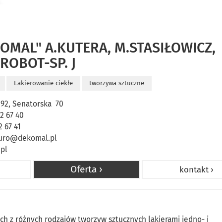
OMAL" A.KUTERA, M.STASIŁOWICZ,
ROBOT-SP. J
Lakierowanie ciekłe
tworzywa sztuczne
192, Senatorska 70
52 67 40
2 67 41
uro@dekomal.pl
pl
Oferta ›
kontakt ›
h z różnych rodzajów tworzyw sztucznych lakierami jedno- i