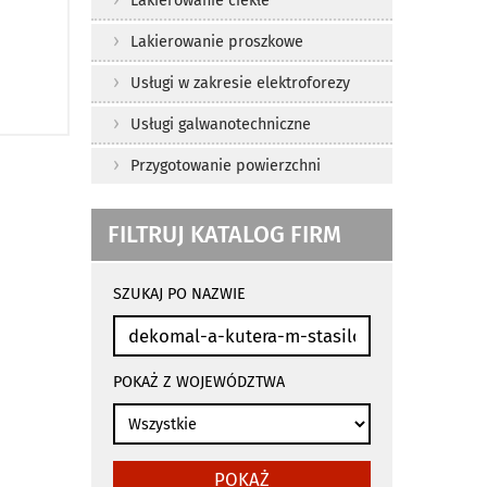
Lakierowanie ciekłe
Lakierowanie proszkowe
Usługi w zakresie elektroforezy
Usługi galwanotechniczne
Przygotowanie powierzchni
FILTRUJ KATALOG FIRM
wyniki
wyszukiwania
SZUKAJ PO NAZWIE
przeładowują
się
automatycznie
POKAŻ Z WOJEWÓDZTWA
POKAŻ