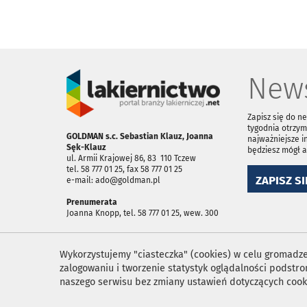
News
Zapisz się do n
tygodnia otrzym
GOLDMAN s.c. Sebastian Klauz, Joanna
najważniejsze i
Sęk-Klauz
będziesz mógł 
ul. Armii Krajowej 86, 83 ­ 110 Tczew
tel. 58 777 01 25, fax 58 777 01 25
ZAPISZ SI
e-mail: ado@goldman.pl
Prenumerata
Joanna Knopp, tel. 58 777 01 25, wew. 300
Wykorzystujemy "ciasteczka" (cookies) w celu gromadzen
zalogowaniu i tworzenie statystyk oglądalności podst
naszego serwisu bez zmiany ustawień dotyczących cook