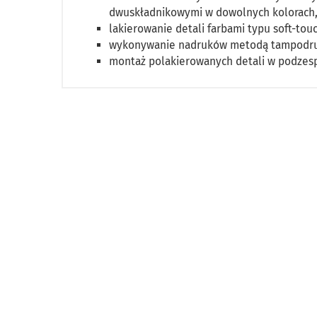
dwuskładnikowymi w dowolnych kolorac
lakierowanie detali farbami typu soft-tou
wykonywanie nadruków metodą tampodr
montaż polakierowanych detali w podzes