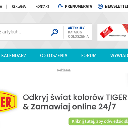
PRENUMERATA
NEWSLETTE
JA
REKLAMA
KONTAKT
ARTYKUŁY
KATALOG
OGŁOSZENIA
KALENDARZ
OGŁOSZENIA
FORUM
WYWIAD
Reklama