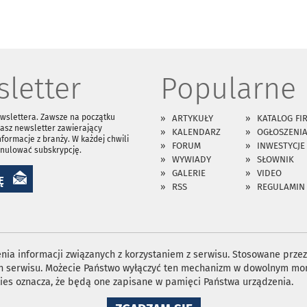
letter
Popularne
ewslettera. Zawsze na początku
ARTYKUŁY
KATALOG FI
asz newsletter zawierający
KALENDARZ
OGŁOSZENI
nformacje z branży. W każdej chwili
FORUM
INWESTYCJE
anulować subskrypcję.
WYWIADY
SŁOWNIK
GALERIE
VIDEO
Ę
RSS
REGULAMIN
ia informacji związanych z korzystaniem z serwisu. Stosowane przez 
ron serwisu. Możecie Państwo wyłączyć ten mechanizm w dowolnym mom
ies oznacza, że będą one zapisane w pamięci Państwa urządzenia.