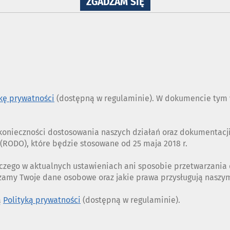
NA
ZGADZAM SIĘ
WYKORZYSTANIE
PLIKÓW
COOKIES
ykę prywatności
(dostępną w regulaminie). W dokumencie tym w
z konieczności dostosowania naszych działań oraz dokumentac
RODO), które będzie stosowane od 25 maja 2018 r.
czego w aktualnych ustawieniach ani sposobie przetwarzania
rzamy Twoje dane osobowe oraz jakie prawa przysługują nasz
ą
Polityką prywatności
(dostępną w regulaminie).