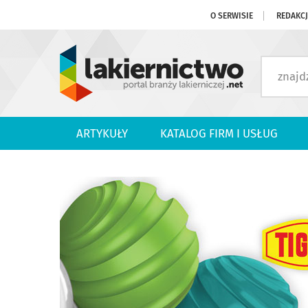
O SERWISIE
REDAKC
ARTYKUŁY
KATALOG FIRM I USŁUG