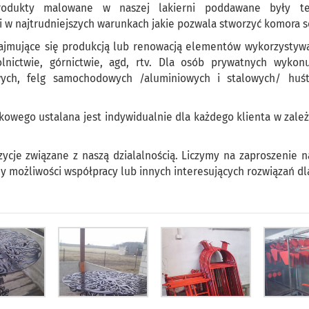
Produkty malowane w naszej lakierni poddawane były t
i w najtrudniejszych warunkach jakie pozwala stworzyć komora s
zajmujące się produkcją lub renowacją elementów wykorzystyw
olnictwie, górnictwie, agd, rtv. Dla osób prywatnych wykon
ych, felg samochodowych /aluminiowych i stalowych/ huś
owego ustalana jest indywidualnie dla każdego klienta w zależ
ycje związane z naszą dzialalnością. Liczymy na zaproszenie n
y możliwości współpracy lub innych interesujących rozwiązań d