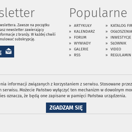
letter
Popularne
ewslettera. Zawsze na początku
ARTYKUŁY
KATALOG FI
asz newsletter zawierający
KALENDARZ
OGŁOSZENI
nformacje z branży. W każdej chwili
FORUM
INWESTYCJE
anulować subskrypcję.
WYWIADY
SŁOWNIK
GALERIE
VIDEO
Ę
RSS
REGULAMIN
ia informacji związanych z korzystaniem z serwisu. Stosowane przez 
ron serwisu. Możecie Państwo wyłączyć ten mechanizm w dowolnym mom
ies oznacza, że będą one zapisane w pamięci Państwa urządzenia.
NA
ZGADZAM SIĘ
WYKORZYSTANIE
PLIKÓW
COOKIES