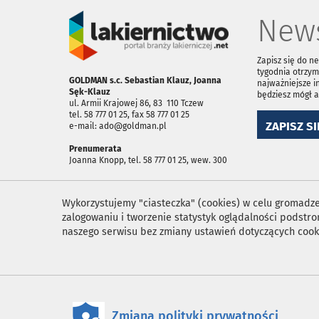
News
Zapisz się do n
tygodnia otrzym
GOLDMAN s.c. Sebastian Klauz, Joanna
najważniejsze i
Sęk-Klauz
będziesz mógł 
ul. Armii Krajowej 86, 83 ­ 110 Tczew
tel. 58 777 01 25, fax 58 777 01 25
ZAPISZ SI
e-mail: ado@goldman.pl
Prenumerata
Joanna Knopp, tel. 58 777 01 25, wew. 300
Wykorzystujemy "ciasteczka" (cookies) w celu gromadzen
zalogowaniu i tworzenie statystyk oglądalności podst
naszego serwisu bez zmiany ustawień dotyczących cook
Zmiana polityki prywatności