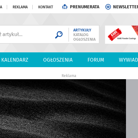
PRENUMERATA
NEWSLETTE
JA
REKLAMA
KONTAKT
ARTYKUŁY
KATALOG
OGŁOSZENIA
KALENDARZ
OGŁOSZENIA
FORUM
WYWIAD
Reklama