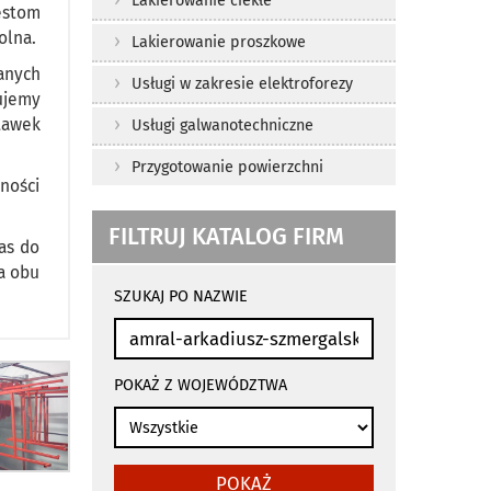
Lakierowanie ciekłe
estom
olna.
Lakierowanie proszkowe
anych
Usługi w zakresie elektroforezy
ujemy
tawek
Usługi galwanotechniczne
Przygotowanie powierzchni
ności
FILTRUJ KATALOG FIRM
as do
la obu
wyniki
wyszukiwania
SZUKAJ PO NAZWIE
przeładowują
się
automatycznie
POKAŻ Z WOJEWÓDZTWA
POKAŻ