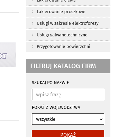
Lakierowanie ciekłe
Lakierowanie proszkowe
Usługi w zakresie elektroforezy
Usługi galwanotechniczne
Przygotowanie powierzchni
FILTRUJ KATALOG FIRM
wyniki
wyszukiwania
SZUKAJ PO NAZWIE
przeładowują
się
automatycznie
POKAŻ Z WOJEWÓDZTWA
POKAŻ