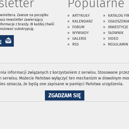
letter
Popularne
ewslettera. Zawsze na początku
ARTYKUŁY
KATALOG FI
asz newsletter zawierający
KALENDARZ
OGŁOSZENI
nformacje z branży. W każdej chwili
FORUM
INWESTYCJE
anulować subskrypcję.
WYWIADY
SŁOWNIK
GALERIE
VIDEO
Ę
RSS
REGULAMIN
ia informacji związanych z korzystaniem z serwisu. Stosowane przez 
ron serwisu. Możecie Państwo wyłączyć ten mechanizm w dowolnym mom
ies oznacza, że będą one zapisane w pamięci Państwa urządzenia.
NA
ZGADZAM SIĘ
WYKORZYSTANIE
PLIKÓW
COOKIES