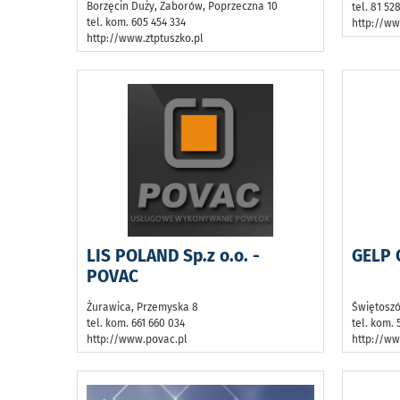
Borzęcin Duży, Zaborów, Poprzeczna 10
tel. 81 52
tel. kom. 605 454 334
http://www
http://www.ztptuszko.pl
LIS POLAND Sp.z o.o. -
GELP 
POVAC
Żurawica, Przemyska 8
Świętoszó
tel. kom. 661 660 034
tel. kom. 
http://www.povac.pl
http://ww