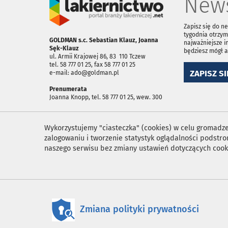
News
Zapisz się do n
tygodnia otrzym
GOLDMAN s.c. Sebastian Klauz, Joanna
najważniejsze i
Sęk-Klauz
będziesz mógł 
ul. Armii Krajowej 86, 83 ­ 110 Tczew
tel. 58 777 01 25, fax 58 777 01 25
ZAPISZ SI
e-mail: ado@goldman.pl
Prenumerata
Joanna Knopp, tel. 58 777 01 25, wew. 300
Wykorzystujemy "ciasteczka" (cookies) w celu gromadzen
zalogowaniu i tworzenie statystyk oglądalności podst
naszego serwisu bez zmiany ustawień dotyczących cook
Zmiana polityki prywatności