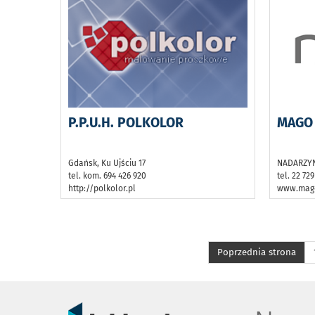
P.P.U.H. POLKOLOR
MAGO 
Gdańsk, Ku Ujściu 17
NADARZYN,
tel. kom. 694 426 920
tel. 22 729
http://polkolor.pl
www.mag
Poprzednia strona