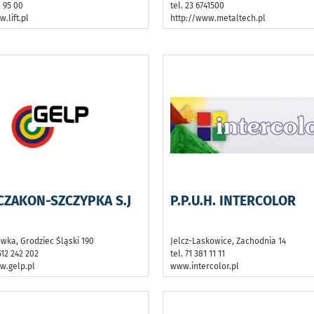
8 95 00
tel. 23 6741500
.lift.pl
http://www.metaltech.pl
CZAKON-SZCZYPKA S.J
P.P.U.H. INTERCOLOR
wka, Grodziec Śląski 190
Jelcz-Laskowice, Zachodnia 14
512 242 202
tel. 71 381 11 11
w.gelp.pl
www.intercolor.pl