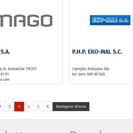
S.A.
P.H.P. EKO-MAL S.C.
 Al. Katowicka 119/121
Czempiń, Kolejowa 36a
 81 01
tel. kom. 609 187 626
o.com
1
2
3
4
5
6
Następna strona