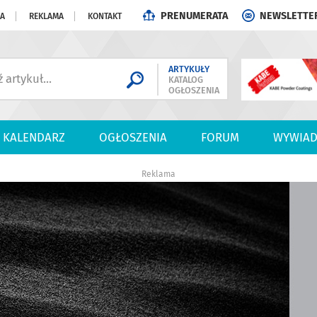
PRENUMERATA
NEWSLETTE
JA
REKLAMA
KONTAKT
ARTYKUŁY
KATALOG
OGŁOSZENIA
KALENDARZ
OGŁOSZENIA
FORUM
WYWIAD
Reklama