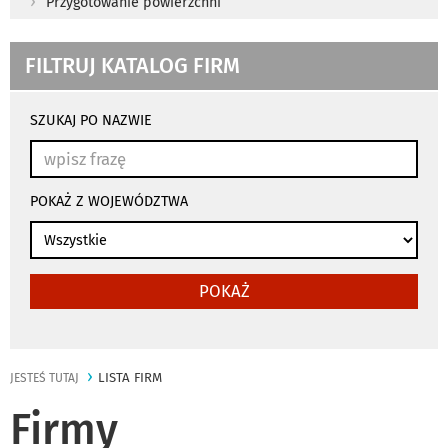
Przygotowanie powierzchni
FILTRUJ KATALOG FIRM
wyniki
wyszukiwania
SZUKAJ PO NAZWIE
przeładowują
się
automatycznie
POKAŻ Z WOJEWÓDZTWA
POKAŻ
LISTA FIRM
JESTEŚ TUTAJ
Firmy