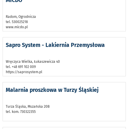
MICDO
Radom, Ogrodnicza
tel. 530025218
www.micdo.pl
Sapro System - Lakiernia Przemysłowa
Wręczyca Wielka, Łukaszewicza 40
tel. +48 691 102 009
https://saprosystem.pl
Malarnia proszkowa w Turzy Śląskiej
Turza Śląska, Mszańska 20B
tel. kom. 730322355