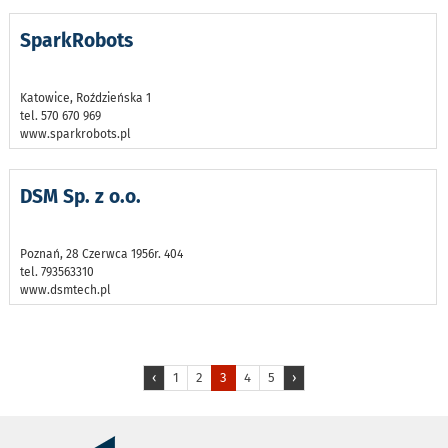
SparkRobots
Katowice, Roździeńska 1
tel. 570 670 969
www.sparkrobots.pl
DSM Sp. z o.o.
Poznań, 28 Czerwca 1956r. 404
tel. 793563310
www.dsmtech.pl
‹
1
2
3
4
5
›