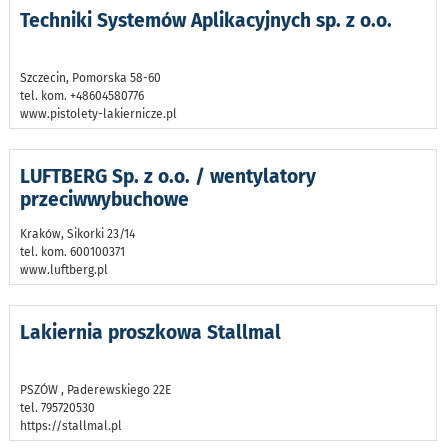
Techniki Systemów Aplikacyjnych sp. z o.o.
Szczecin, Pomorska 58-60
tel. kom. +48604580776
www.pistolety-lakiernicze.pl
LUFTBERG Sp. z o.o. / wentylatory
przeciwwybuchowe
Kraków, Sikorki 23/14
tel. kom. 600100371
www.luftberg.pl
Lakiernia proszkowa Stallmal
PSZÓW , Paderewskiego 22E
tel. 795720530
https://stallmal.pl