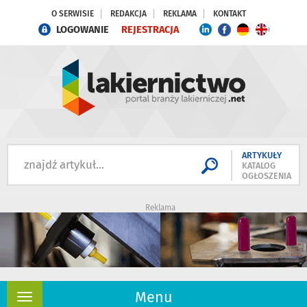
O SERWISIE
REDAKCJA
REKLAMA
KONTAKT
LOGOWANIE
REJESTRACJA
ARTYKUŁY
KATALOG
OGŁOSZENIA
Reklama
Menu
Rozwiń