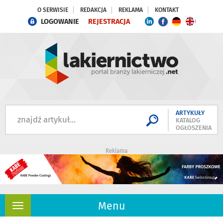
O SERWISIE
REDAKCJA
REKLAMA
KONTAKT
LOGOWANIE
REJESTRACJA
ARTYKUŁY
KATALOG
OGŁOSZENIA
Reklama
Menu
Rozwiń
nawigację