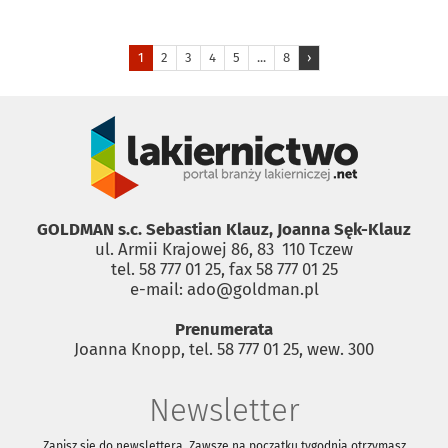
1
2
3
4
5
...
8
›
GOLDMAN s.c. Sebastian Klauz, Joanna Sęk-Klauz
ul. Armii Krajowej 86, 83 ­ 110 Tczew
tel. 58 777 01 25, fax 58 777 01 25
e-mail: ado@goldman.pl
Prenumerata
Joanna Knopp, tel. 58 777 01 25, wew. 300
Newsletter
Zapisz się do newslettera. Zawsze na początku tygodnia otrzymasz