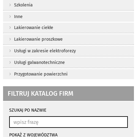
Szkolenia
Inne
Lakierowanie ciekłe
Lakierowanie proszkowe
Usługi w zakresie elektroforezy
Usługi galwanotechniczne
Przygotowanie powierzchni
FILTRUJ KATALOG FIRM
wyniki
wyszukiwania
SZUKAJ PO NAZWIE
przeładowują
się
automatycznie
POKAŻ Z WOJEWÓDZTWA