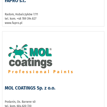
FAPRO s.c.
Radom, Hubalczyków 7/11
tel. kom. +48 789 394 827
www.fapro.pl
MOL COATINGS Sp. z o.o.
Podanin, Os. Barwne 40
tel. kom. 604 620 720