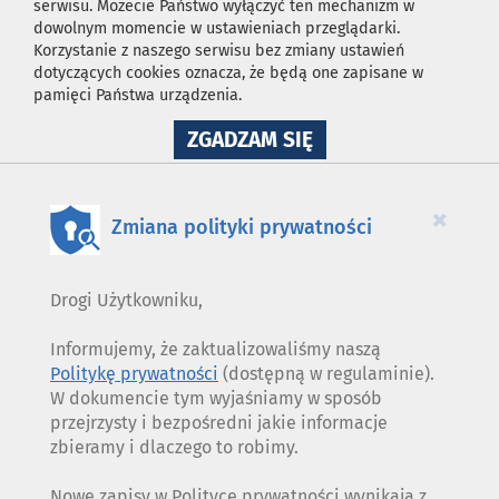
serwisu. Możecie Państwo wyłączyć ten mechanizm w
dowolnym momencie w ustawieniach przeglądarki.
Korzystanie z naszego serwisu bez zmiany ustawień
dotyczących cookies oznacza, że będą one zapisane w
pamięci Państwa urządzenia.
NA
ZGADZAM SIĘ
WYKORZYSTANIE
PLIKÓW
COOKIES
×
Zmiana polityki prywatności
Drogi Użytkowniku,
Informujemy, że zaktualizowaliśmy naszą
Politykę prywatności
(dostępną w regulaminie).
W dokumencie tym wyjaśniamy w sposób
przejrzysty i bezpośredni jakie informacje
zbieramy i dlaczego to robimy.
Nowe zapisy w Polityce prywatności wynikają z