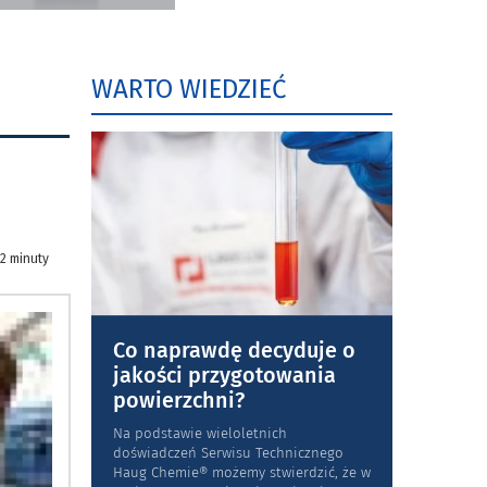
WARTO WIEDZIEĆ
 2 minuty
Co naprawdę decyduje o
jakości przygotowania
powierzchni?
Na podstawie wieloletnich
doświadczeń Serwisu Technicznego
Haug Chemie® możemy stwierdzić, że w