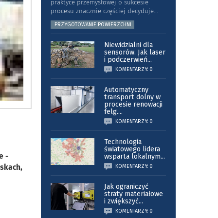
praktyce przemysłowej o sukcesie
procesu znacznie częściej decyduje
...
PRZYGOTOWANIE POWIERZCHNI
Niewidzialni dla
sensorów. Jak laser
i podczerwień
...
KOMENTARZY: 0
Automatyczny
transport dolny w
procesie renowacji
felg.
...
KOMENTARZY: 0
Technologia
światowego lidera
e -
wsparta lokalnym
...
iskach,
KOMENTARZY: 0
Jak ograniczyć
straty materiałowe
i zwiększyć
...
KOMENTARZY: 0