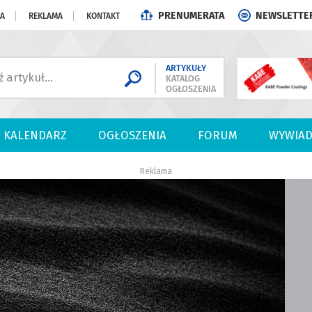
PRENUMERATA
NEWSLETTE
JA
REKLAMA
KONTAKT
ARTYKUŁY
KATALOG
OGŁOSZENIA
KALENDARZ
OGŁOSZENIA
FORUM
WYWIAD
Reklama