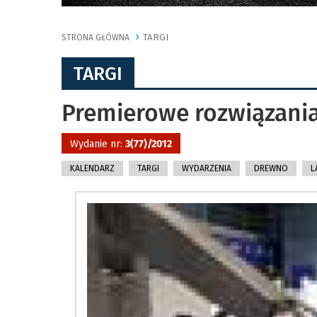
TARGI
STRONA GŁÓWNA
TARGI
Premierowe rozwiązani
Wydanie nr:
3(77)/2012
KALENDARZ
TARGI
WYDARZENIA
DREWNO
L