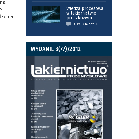
 na
Wiedza procesowa
e
w lakiernictwie
dzenia
proszkowym
KOMENTARZY: 0
WYDANIE 3(77)/2012