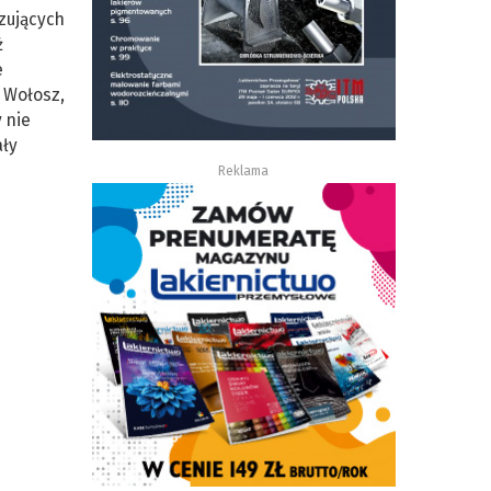
izujących
ż
e
 Wołosz,
 nie
ały
Reklama