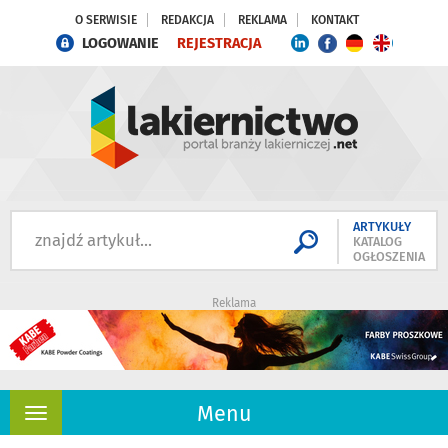
O SERWISIE
REDAKCJA
REKLAMA
KONTAKT
LOGOWANIE
REJESTRACJA
ARTYKUŁY
KATALOG
OGŁOSZENIA
Reklama
Menu
Rozwiń
nawigację