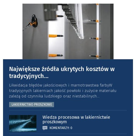
Największe źródła ukrytych kosztów w
tradycyjnych
...
Likwidacja błędów jakościowych i marnotrawstwa farbyW
tradycyjnych lakierniach jakość powłoki i zużycie materiału
zależą od czynnika ludzkiego oraz niestabilnych
...
LAKIERNICTWO PROSZKOWE
Wiedza procesowa w lakiernictwie
proszkowym
KOMENTARZY: 0