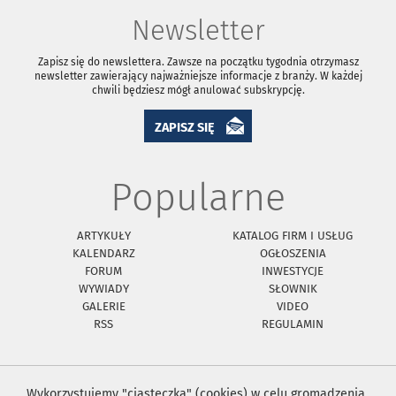
Newsletter
Zapisz się do newslettera. Zawsze na początku tygodnia otrzymasz
newsletter zawierający najważniejsze informacje z branży. W każdej
chwili będziesz mógł anulować subskrypcję.
ZAPISZ SIĘ
Popularne
ARTYKUŁY
KATALOG FIRM I USŁUG
KALENDARZ
OGŁOSZENIA
FORUM
INWESTYCJE
WYWIADY
SŁOWNIK
GALERIE
VIDEO
RSS
REGULAMIN
Wykorzystujemy "ciasteczka" (cookies) w celu gromadzenia