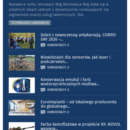
Wyzwania rynku renowacji felg Renowacja felg stała się w
ostatnich latach jednym z dynamiczniej rozwijających się
segmentów branży usług lakierniczych. Dla
...
TECHNOLOGIE LAKIERNICZE
Dzień z nowoczesną antykorozją. CORRO
DAY 2026 –
...
KOMENTARZY: 0
Niewidzialni dla sensorów. Jak laser i
podczerwień
...
KOMENTARZY: 0
Konserwacja emulsji i farb
wodorozcieńczalnych możliwa
...
KOMENTARZY: 0
Euroimpianti – od lokalnego producenta
do globalnego
...
KOMENTARZY: 0
Farba kamuflażowa w projekcie K9. NOVOL
wspiera
...