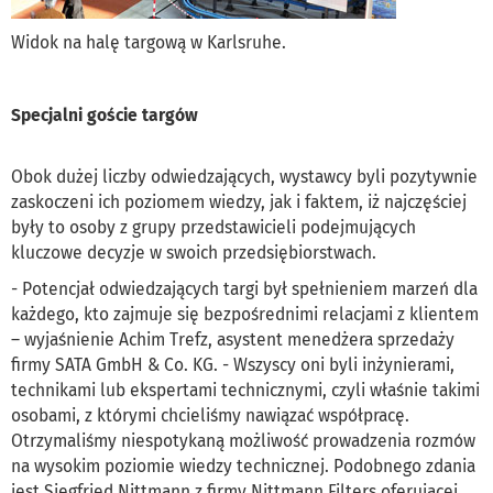
Widok na halę targową w Karlsruhe.
Specjalni goście targów
Obok dużej liczby odwiedzających, wystawcy byli pozytywnie
zaskoczeni ich poziomem wiedzy, jak i faktem, iż najczęściej
były to osoby z grupy przedstawicieli podejmujących
kluczowe decyzje w swoich przedsiębiorstwach.
- Potencjał odwiedzających targi był spełnieniem marzeń dla
każdego, kto zajmuje się bezpośrednimi relacjami z klientem
– wyjaśnienie Achim Trefz, asystent menedżera sprzedaży
firmy SATA GmbH & Co. KG. - Wszyscy oni byli inżynierami,
technikami lub ekspertami technicznymi, czyli właśnie takimi
osobami, z którymi chcieliśmy nawiązać współpracę.
Otrzymaliśmy niespotykaną możliwość prowadzenia rozmów
na wysokim poziomie wiedzy technicznej. Podobnego zdania
jest Siegfried Nittmann z firmy Nittmann Filters oferującej