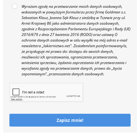
Wyrażam zgodę na przetwarzanie moich danych osobowych,
wskazanych w powyższym formularzu przez firmę Goldman s.c.
Sebastian Klauz, Joanna Sęk-Klauz z siedzibą w Tczewie przy ul.
Armii Krajowej 86 jako administratora danych osobowych,
zgodnie z Rozporządzeniem Parlamentu Europejskiego i Rady (UE)
2016/679 z dnia 27 kwietnia 2016 (RODO) oraz ustawą O
ochronie danych osobowych w celu wysyłki na mój adres e-mail
newslettera „lakiernictwo.net".
Zostałem/am poinformowany/a,
że przysługuje mi prawo do: dostępu do swoich danych,
możliwości ich sprostowania, ograniczenia przetwarzania,
wniesienia sprzeciwu, żądania zaprzestania ich przetwarzania i
wycofania zgody na przetwarzanie danych, prawo do „bycia
zapomnianym", przenoszenia danych osobowych.
Zapisz mnie!