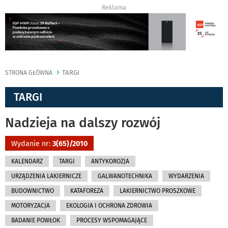
Reklama
TARGI
STRONA GŁÓWNA
TARGI
Nadzieja na dalszy rozwój
Wydanie nr:
3(65)/2010
KALENDARZ
TARGI
ANTYKOROZJA
URZĄDZENIA LAKIERNICZE
GALWANOTECHNIKA
WYDARZENIA
BUDOWNICTWO
KATAFOREZA
LAKIERNICTWO PROSZKOWE
MOTORYZACJA
EKOLOGIA I OCHRONA ZDROWIA
BADANIE POWŁOK
PROCESY WSPOMAGAJĄCE