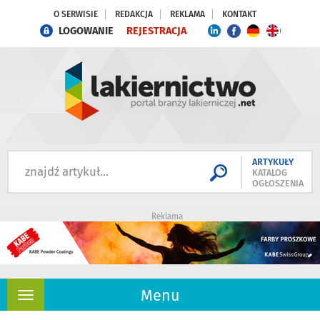
O SERWISIE
REDAKCJA
REKLAMA
KONTAKT
LOGOWANIE
REJESTRACJA
ARTYKUŁY
KATALOG
OGŁOSZENIA
Reklama
Menu
Rozwiń
nawigację