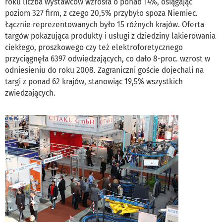
roku liczba wystawców wzrosła o ponad 14%, osiągając
poziom 327 firm, z czego 20,5% przybyło spoza Niemiec.
Łącznie reprezentowanych było 15 różnych krajów. Oferta
targów pokazująca produkty i usługi z dziedziny lakierowania
ciekłego, proszkowego czy też elektroforetycznego
przyciągnęła 6397 odwiedzających, co dało 8-proc. wzrost w
odniesieniu do roku 2008. Zagraniczni goście dojechali na
targi z ponad 62 krajów, stanowiąc 19,5% wszystkich
zwiedzających.