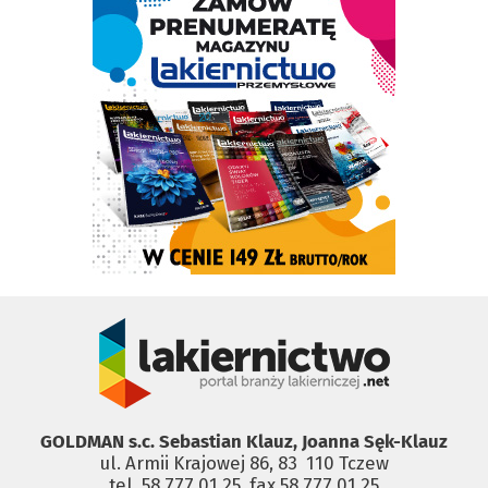
GOLDMAN s.c. Sebastian Klauz, Joanna Sęk-Klauz
ul. Armii Krajowej 86, 83 ­ 110 Tczew
tel. 58 777 01 25, fax 58 777 01 25