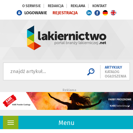
O SERWISIE
REDAKCJA
REKLAMA
KONTAKT
LOGOWANIE
REJESTRACJA
ARTYKUŁY
KATALOG
OGŁOSZENIA
Reklama
Menu
Rozwiń
nawigację