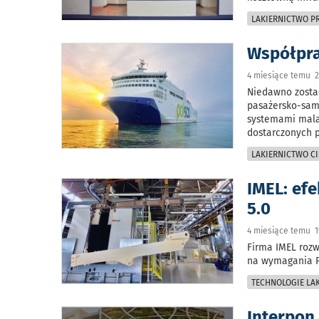
LAKIERNICTWO 
Współpra
4 miesiące temu 2
Niedawno zosta
pasażersko-samo
systemami malar
dostarczonych 
LAKIERNICTWO CI
IMEL: ef
5.0
4 miesiące temu 1
Firma IMEL roz
na wymagania P
TECHNOLOGIE LAK
Interpon