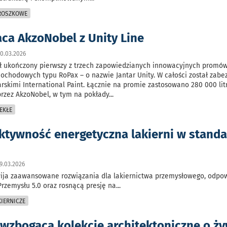
PROSZKOWE
ca AkzoNobel z Unity Line
0.03.2026
ł ukończony pierwszy z trzech zapowiedzianych innowacyjnych promó
chodowych typu RoPax – o nazwie Jantar Unity. W całości został zabe
skimi International Paint. Łącznie na promie zastosowano 280 000 lit
przez AkzoNobel, w tym na pokłady
...
EKŁE
ektywność energetyczna lakierni w standa
9.03.2026
wija zaawansowane rozwiązania dla lakiernictwa przemysłowego, odpo
rzemysłu 5.0 oraz rosnącą presję na
...
IERNICZE
 wzbogaca kolekcje architektoniczne o ż