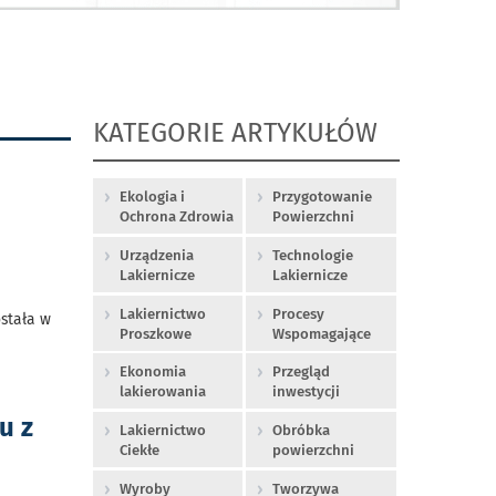
KATEGORIE ARTYKUŁÓW
Ekologia i
Przygotowanie
Ochrona Zdrowia
Powierzchni
Urządzenia
Technologie
Lakiernicze
Lakiernicze
Lakiernictwo
Procesy
stała w
Proszkowe
Wspomagające
Ekonomia
Przegląd
lakierowania
inwestycji
u z
Lakiernictwo
Obróbka
Ciekłe
powierzchni
Wyroby
Tworzywa