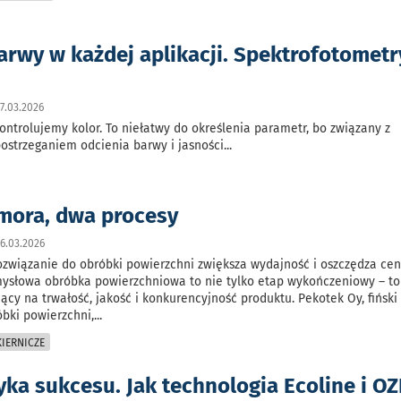
arwy w każdej aplikacji. Spektrofotomet
7.03.2026
kontrolujemy kolor. To niełatwy do określenia parametr, bo związany z
ostrzeganiem odcienia barwy i jasności
...
mora, dwa procesy
6.03.2026
związanie do obróbki powierzchni zwiększa wydajność i oszczędza ce
mysłowa obróbka powierzchniowa to nie tylko etap wykończeniowy – to
ący na trwałość, jakość i konkurencyjność produktu. Pekotek Oy, fiński
óbki powierzchni,
...
IERNICZE
ka sukcesu. Jak technologia Ecoline i OZ