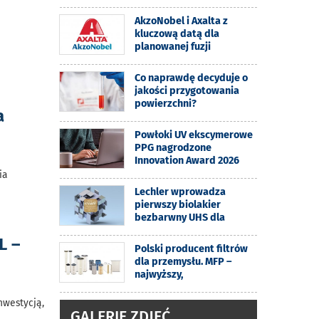
AkzoNobel i Axalta z
kluczową datą dla
planowanej fuzji
Co naprawdę decyduje o
jakości przygotowania
powierzchni?
a
Powłoki UV ekscymerowe
PPG nagrodzone
Innovation Award 2026
ia
Lechler wprowadza
pierwszy biolakier
bezbarwny UHS dla
L –
Polski producent filtrów
dla przemysłu. MFP –
najwyższy,
nwestycją,
GALERIE ZDJĘĆ