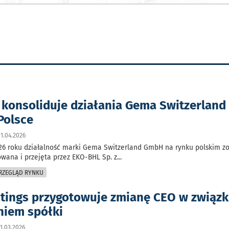
konsoliduje działania Gema Switzerland
Polsce
1.04.2026
26 roku działalność marki Gema Switzerland GmbH na rynku polskim zo
owana i przejęta przez EKO-BHL Sp. z
...
PRZEGLĄD RYNKU
tings przygotowuje zmianę CEO w związk
niem spółki
1.03.2026