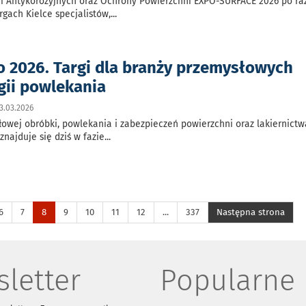
ii Antykorozyjnych oraz Ochrony Powierzchni EXPO-SURFACE 2026 po ra
gach Kielce specjalistów,
...
o 2026. Targi dla branży przemysłowych
gii powlekania
3.03.2026
owej obróbki, powlekania i zabezpieczeń powierzchni oraz lakiernictw
najduje się dziś w fazie
...
6
7
8
9
10
11
12
...
337
Następna strona
letter
Popularne