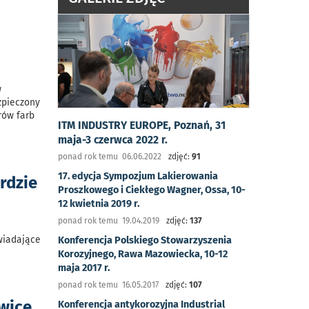
w
zpieczony
rów farb
ITM INDUSTRY EUROPE, Poznań, 31
maja-3 czerwca 2022 r.
ponad rok temu 06.06.2022
zdjęć:
91
17. edycja Sympozjum Lakierowania
rdzie
Proszkowego i Ciekłego Wagner, Ossa, 10-
12 kwietnia 2019 r.
ponad rok temu 19.04.2019
zdjęć:
137
wiadające
Konferencja Polskiego Stowarzyszenia
Korozyjnego, Rawa Mazowiecka, 10-12
maja 2017 r.
ponad rok temu 16.05.2017
zdjęć:
107
ywice
Konferencja antykorozyjna Industrial