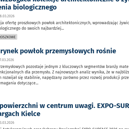
nia biologicznego
8.03.2026
ija ofertę proszkowych powłok architektonicznych, wprowadzając żywi
logicznego do swoich najbardziej
...
PROSZKOWE
 rynek powłok przemysłowych rośnie
7.03.2026
rzemysłowych pozostaje jednym z kluczowych segmentów branży mate
nkcjonalnych dla przemysłu. Z najnowszych analiz wynika, że w najbliż
n rozwijał się stabilnie, napędzany zarówno przez rozwój produkcji prz
wymagania dotyczące
...
powierzchni w centrum uwagi. EXPO-SU
argach Kielce
3.03.2026