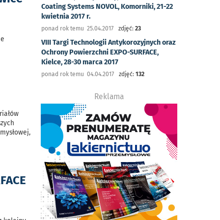
Coating Systems NOVOL, Komorniki, 21-22
kwietnia 2017 r.
ponad rok temu 25.04.2017
zdjęć:
23
ce
VIII Targi Technologii Antykorozyjnych oraz
Ochrony Powierzchni EXPO-SURFACE,
Kielce, 28-30 marca 2017
ponad rok temu 04.04.2017
zdjęć:
132
Reklama
riałów
szych
emysłowej,
RFACE