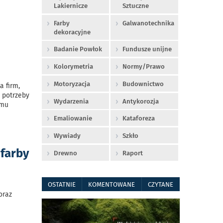
Lakiernicze
Sztuczne
z
Farby
Galwanotechnika
dekoracyjne
Badanie Powłok
Fundusze unijne
Kolorymetria
Normy/Prawo
Motoryzacja
Budownictwo
a firm,
 potrzeby
Wydarzenia
Antykorozja
emu
Emaliowanie
Kataforeza
Wywiady
Szkło
 farby
Drewno
Raport
OSTATNIE
KOMENTOWANE
CZYTANE
oraz