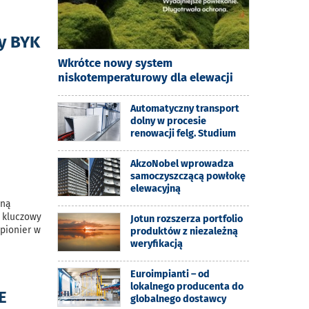
ry BYK
Wkrótce nowy system
niskotemperaturowy dla elewacji
Automatyczny transport
dolny w procesie
renowacji felg. Studium
AkzoNobel wprowadza
samoczyszczącą powłokę
elewacyjną
nną
 kluczowy
Jotun rozszerza portfolio
 pionier w
produktów z niezależną
weryfikacją
Euroimpianti – od
lokalnego producenta do
E
globalnego dostawcy