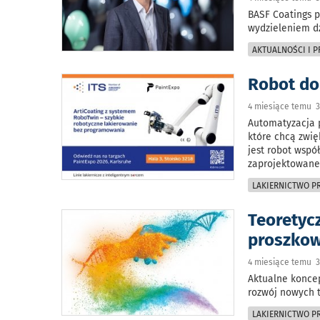
BASF Coatings 
wydzieleniem dz
AKTUALNOŚCI I 
Robot do
4 miesiące temu 3
Automatyzacja p
które chcą zwię
jest robot wspó
zaprojektowane
LAKIERNICTWO 
Teoretyc
proszkow
4 miesiące temu 3
Aktualne koncep
rozwój nowych t
LAKIERNICTWO 