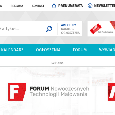
PRENUMERATA
NEWSLETTE
JA
REKLAMA
KONTAKT
ARTYKUŁY
KATALOG
OGŁOSZENIA
KALENDARZ
OGŁOSZENIA
FORUM
WYWIAD
Reklama