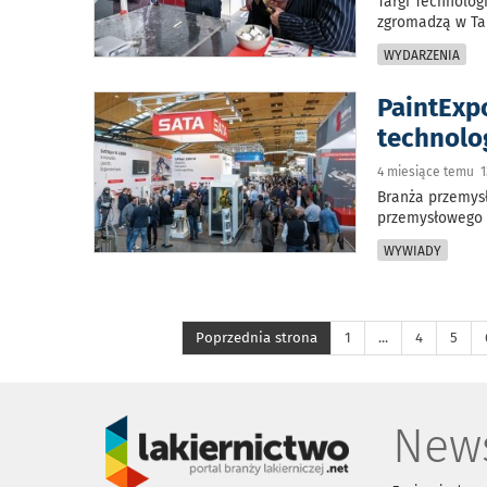
Targi Technolog
zgromadzą w Tar
WYDARZENIA
PaintExp
technolo
4 miesiące temu 1
Branża przemysł
przemysłowego z
WYWIADY
Poprzednia strona
1
...
4
5
News