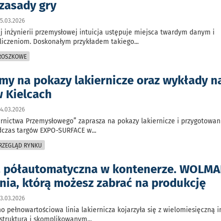
 zasady gry
5.03.2026
 inżynierii przemysłowej intuicja ustępuje miejsca twardym danym i
liczeniom. Doskonałym przykładem takiego
...
PROSZKOWE
my na pokazy lakiernicze oraz wykłady n
w Kielcach
4.03.2026
rnictwa Przemysłowego” zaprasza na pokazy lakiernicze i przygotowan
dczas targów EXPO-SURFACE w
...
PRZEGLĄD RYNKU
a półautomatyczna w kontenerze. WOLMA
inia, którą możesz zabrać na produkcję
3.03.2026
o pełnowartościowa linia lakiernicza kojarzyła się z wielomiesięczną i
astrukturą i skomplikowanym
...