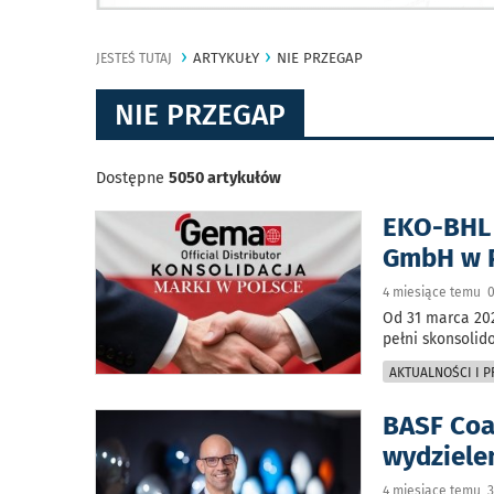
ARTYKUŁY
NIE PRZEGAP
JESTEŚ TUTAJ
NIE PRZEGAP
Dostępne
5050 artykułów
EKO-BHL 
GmbH w 
4 miesiące temu 0
Od 31 marca 20
pełni skonsolid
AKTUALNOŚCI I 
BASF Coa
wydziele
4 miesiące temu 3