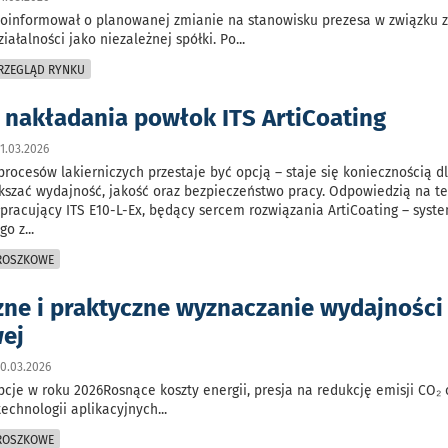
poinformował o planowanej zmianie na stanowisku prezesa w związku 
iałalności jako niezależnej spółki. Po
...
PRZEGLĄD RYNKU
 nakładania powłok ITS ArtiCoating
1.03.2026
rocesów lakierniczych przestaje być opcją – staje się koniecznością dl
kszać wydajność, jakość oraz bezpieczeństwo pracy. Odpowiedzią na te
łpracujący ITS E10-L-Ex, będący sercem rozwiązania ArtiCoating – syst
go z
...
PROSZKOWE
zne i praktyczne wyznaczanie wydajności
ej
0.03.2026
cje w roku 2026Rosnące koszty energii, presja na redukcję emisji CO₂ 
echnologii aplikacyjnych
...
PROSZKOWE