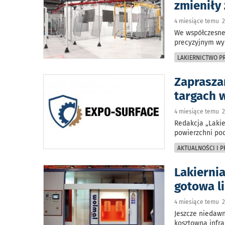
zmieniły
4 miesiące temu 2
We współczesnej
precyzyjnym wy
LAKIERNICTWO 
Zaprasza
targach 
4 miesiące temu 2
Redakcja „Lakie
powierzchni po
AKTUALNOŚCI I 
Lakierni
gotowa l
4 miesiące temu 2
Jeszcze niedawn
kosztowną infr